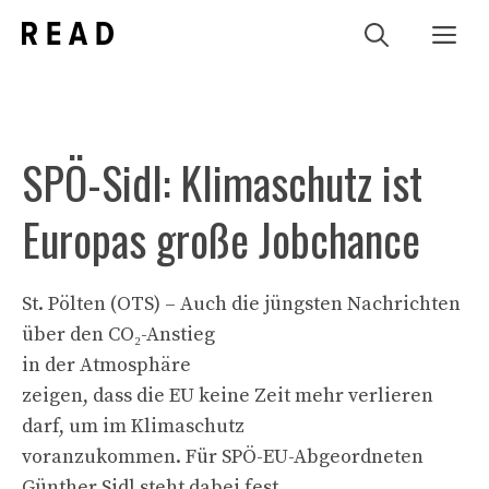
Zum
Me
Inhalt
springen
SPÖ-Sidl: Klimaschutz ist
Europas große Jobchance
St. Pölten (OTS) – Auch die jüngsten Nachrichten
über den CO₂-Anstieg
in der Atmosphäre
zeigen, dass die EU keine Zeit mehr verlieren
darf, um im Klimaschutz
voranzukommen. Für SPÖ-EU-Abgeordneten
Günther Sidl steht dabei fest,