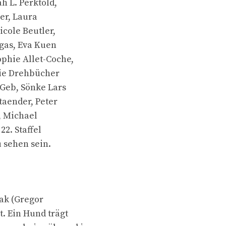
h L. Perktold,
er, Laura
icole Beutler,
rgas, Eva Kuen
phie Allet-Coche,
Die Drehbücher
 Geb, Sönke Lars
aender, Peter
, Michael
22. Staffel
 sehen sein.
wak (Gregor
. Ein Hund trägt