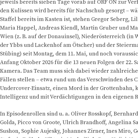
jeweils bereits sieben Tage vorab auf ORF ON zur Ver
den Kulissen wird bereits für Nachschub gesorgt – wä
Staffel bereits im Kasten ist, stehen Gregor Seberg, Li
Maria Happel, Andreas Kiendl, Martin Gruber und Max
Wien (z. B. auf der Donauinsel), Niederösterreich (in
der Ybbs und Lackenhof am Ötscher) und der Steierma
Stübing) seit Montag, dem 11. Mai, und noch voraussic
Anfang Oktober 2026 für die 13 neuen Folgen der 22. S
Kamera. Das Team muss sich dabei wieder zahlreich
Fällen stellen – etwa rund um das Verschwinden des C
Undercover-Einsatz, einen Mord in der Grottenbahn, 
Intelligenz und mit Verdächtigungen in den eigenen 
In Episodenrollen sind u. a. Oliver Rosskopf, Bernhar
Golda, Picco von Groote, Ulrich Brandhoff, Angelina S
Sushon, Sophie Aujesky, Johannes Zirner, Ines Miro, G