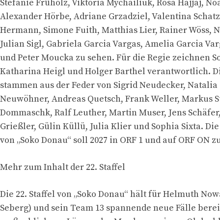
Stefanie Früholz, Viktoria Mychailiuk, Rosa Hajjaj, Noa
Alexander Hörbe, Adriane Grzadziel, Valentina Schatz
Hermann, Simone Fuith, Matthias Lier, Rainer Wöss, N
Julian Sigl, Gabriela Garcia Vargas, Amelia Garcia Va
und Peter Moucka zu sehen. Für die Regie zeichnen So
Katharina Heigl und Holger Barthel verantwortlich. 
stammen aus der Feder von Sigrid Neudecker, Natalia
Neuwöhner, Andreas Quetsch, Frank Weller, Markus St
Dommaschk, Ralf Leuther, Martin Muser, Jens Schäfer
Grießler, Gülin Küllü, Julia Klier und Sophia Sixta. Die 
von „Soko Donau“ soll 2027 in ORF 1 und auf ORF ON zu
Mehr zum Inhalt der 22. Staffel
Die 22. Staffel von „Soko Donau“ hält für Helmuth No
Seberg) und sein Team 13 spannende neue Fälle bereit