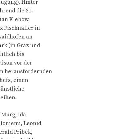
fügung). Hinter
hrend die 21.
lian Klebow,
 Fischnaller in
 Waidhofen an
rk (in Graz und
htlich bis
aison vor der
en herausfordernden
hefs, einen
künstliche
Reihen.
d Murg, Ida
aloniemi, Leonid
erald Pribek,