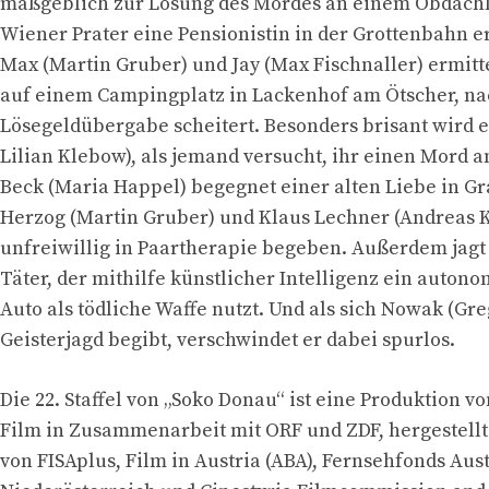
maßgeblich zur Lösung des Mordes an einem Obdachl
Wiener Prater eine Pensionistin in der Grottenbahn e
Max (Martin Gruber) und Jay (Max Fischnaller) ermit
auf einem Campingplatz in Lackenhof am Ötscher, n
Lösegeldübergabe scheitert. Besonders brisant wird e
Lilian Klebow), als jemand versucht, ihr einen Mord 
Beck (Maria Happel) begegnet einer alten Liebe in 
Herzog (Martin Gruber) und Klaus Lechner (Andreas K
unfreiwillig in Paartherapie begeben. Außerdem jag
Täter, der mithilfe künstlicher Intelligenz ein auton
Auto als tödliche Waffe nutzt. Und als sich Nowak (Gr
Geisterjagd begibt, verschwindet er dabei spurlos.
Die 22. Staffel von „Soko Donau“ ist eine Produktion vo
Film in Zusammenarbeit mit ORF und ZDF, hergestellt
von FISAplus, Film in Austria (ABA), Fernsehfonds Aus