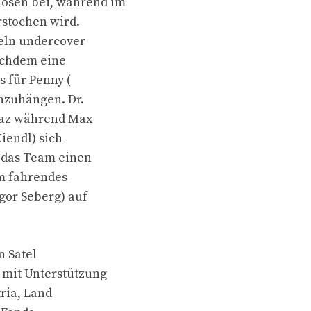
osen bei, während im
rstochen wird.
teln undercover
achdem eine
s für Penny (
anzuhängen. Dr.
Graz während Max
iendl) sich
t das Team einen
om fahrendes
egor Seberg) auf
n Satel
 mit Unterstützung
tria, Land