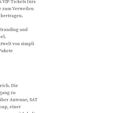
 VIP-Tickets fürs
ge zum Verweilen
übertragen.
 Branding und
el.
twelt von simpli
Pakete
eich. Die
ugang zu
über Antenne, SAT
roup, einer