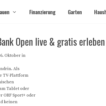
auen
Finanzierung
Garten
Haush
Bank Open live & gratis erleben
26. Oktober in
endrin. Als
he TV-Plattform
mischen
 am Tablet oder
er ORF Sport+ oder
nd keinen