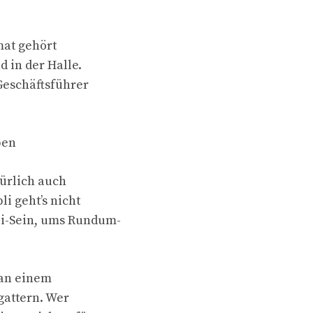
mat gehört
d in der Halle.
Geschäftsführer
ben
türlich auch
i geht’s nicht
i-Sein, ums Rundum-
 an einem
gattern. Wer