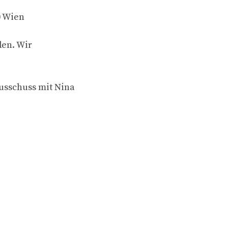
0 Wien
den. Wir
usschuss mit Nina