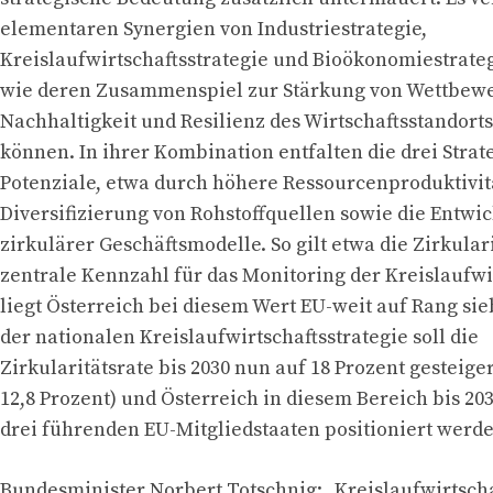
elementaren Synergien von Industriestrategie,
Kreislaufwirtschaftsstrategie und Bioökonomiestrateg
wie deren Zusammenspiel zur Stärkung von Wettbewe
Nachhaltigkeit und Resilienz des Wirtschaftsstandort
können. In ihrer Kombination entfalten die drei Stra
Potenziale, etwa durch höhere Ressourcenproduktivitä
Diversifizierung von Rohstoffquellen sowie die Entwi
zirkulärer Geschäftsmodelle. So gilt etwa die Zirkulari
zentrale Kennzahl für das Monitoring der Kreislaufwir
liegt Österreich bei diesem Wert EU-weit auf Rang s
der nationalen Kreislaufwirtschaftsstrategie soll die
Zirkularitätsrate bis 2030 nun auf 18 Prozent gesteiger
12,8 Prozent) und Österreich in diesem Bereich bis 20
drei führenden EU-Mitgliedstaaten positioniert werde
Bundesminister Norbert Totschnig: „Kreislaufwirtschaf