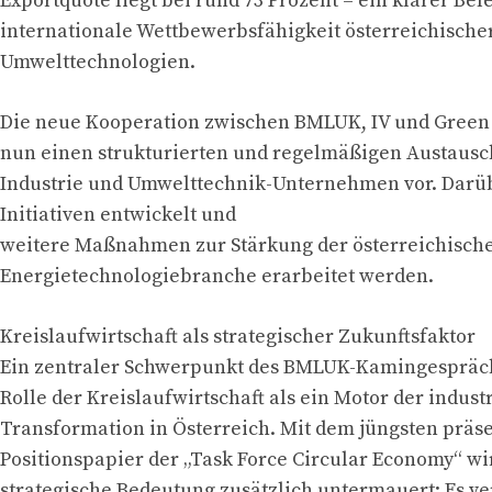
Exportquote liegt bei rund 73 Prozent – ein klarer Bele
internationale Wettbewerbsfähigkeit österreichische
Umwelttechnologien.
Die neue Kooperation zwischen BMLUK, IV und Green 
nun einen strukturierten und regelmäßigen Austausch
Industrie und Umwelttechnik-Unternehmen vor. Darüb
Initiativen entwickelt und
weitere Maßnahmen zur Stärkung der österreichisch
Energietechnologiebranche erarbeitet werden.
Kreislaufwirtschaft als strategischer Zukunftsfaktor
Ein zentraler Schwerpunkt des BMLUK-Kamingespräch
Rolle der Kreislaufwirtschaft als ein Motor der indust
Transformation in Österreich. Mit dem jüngsten präs
Positionspapier der „Task Force Circular Economy“ wi
strategische Bedeutung zusätzlich untermauert: Es ve