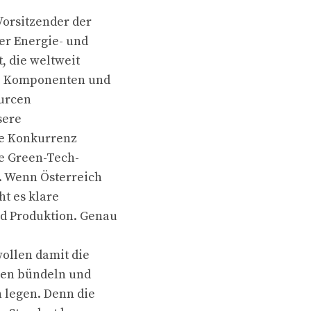
Vorsitzender der
der Energie- und
, die weltweit
n, Komponenten und
ourcen
sere
ie Konkurrenz
re Green-Tech-
. Wenn Österreich
ht es klare
d Produktion. Genau
wollen damit die
gen bündeln und
h legen. Denn die