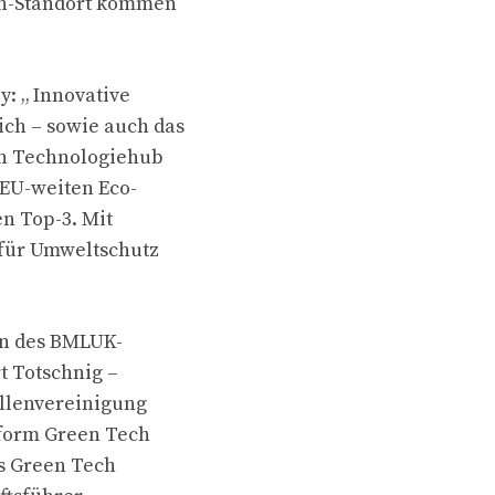
ch-Standort kommen
: „ Innovative
ch – sowie auch das
en Technologiehub
 EU-weiten Eco-
en Top-3. Mit
 für Umweltschutz
en des BMLUK-
 Totschnig –
ellenvereinigung
tform Green Tech
es Green Tech