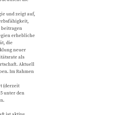
ie und zeigt auf,
rbsfähigkeit,
s beitragen
tegien erhebliche
t, die
cklung neuer
tätsrate als
tschaft. Aktuell
ieben. Im Rahmen
t (derzeit
35 unter den
n.
t ist aktive