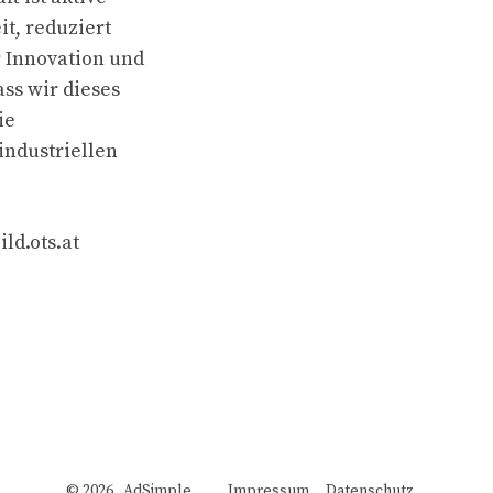
it, reduziert
 Innovation und
ss wir dieses
ie
industriellen
ld.ots.at
© 2026 AdSimple
Impressum
Datenschutz