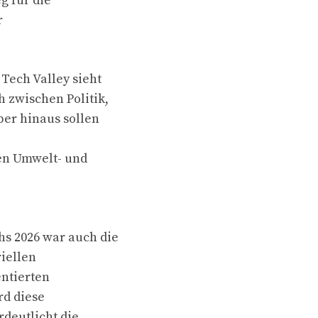
g für die
r
Tech Valley sieht
 zwischen Politik,
er hinaus sollen
en Umwelt- und
s 2026 war auch die
riellen
entierten
rd diese
rdeutlicht die