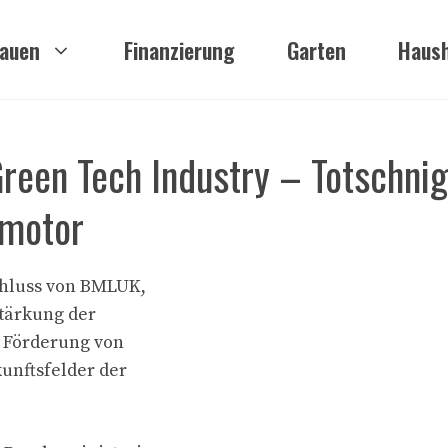
auen
Finanzierung
Garten
Haush
Green Tech Industry – Totschnig
smotor
hluss von BMLUK,
Stärkung der
r Förderung von
unftsfelder der