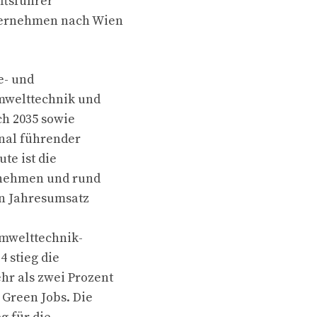
ftsführer
nternehmen nach Wien
e- und
Umwelttechnik und
ch 2035 sowie
onal führender
te ist die
ernehmen und rund
en Jahresumsatz
Umwelttechnik-
4 stieg die
hr als zwei Prozent
 Green Jobs. Die