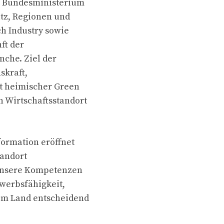
s Bundesministerium
utz, Regionen und
ch Industry sowie
ft der
che. Ziel der
skraft,
it heimischer Green
 Wirtschaftsstandort
formation eröffnet
tandort
 unsere Kompetenzen
ewerbsfähigkeit,
em Land entscheidend