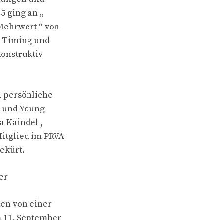
5 ging an „
ehrwert “ von
, Timing und
konstruktiv
 persönliche
 und Young
a Kaindel ,
itglied im PRVA-
ekürt.
er
en von einer
m 11. September