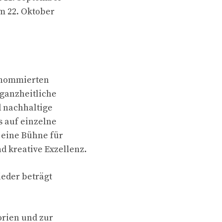
am 22. Oktober
renommierten
 ganzheitliche
 nachhaltige
s auf einzelne
eine Bühne für
 kreative Exzellenz.
ieder beträgt
orien und zur