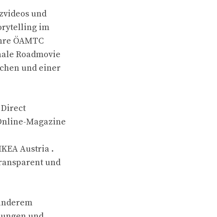
rzvideos und
rytelling im
Jahre ÖAMTC
nale Roadmovie
ächen und einer
 Direct
d Online-Magazine
IKEA Austria .
transparent und
 anderem
dungen und