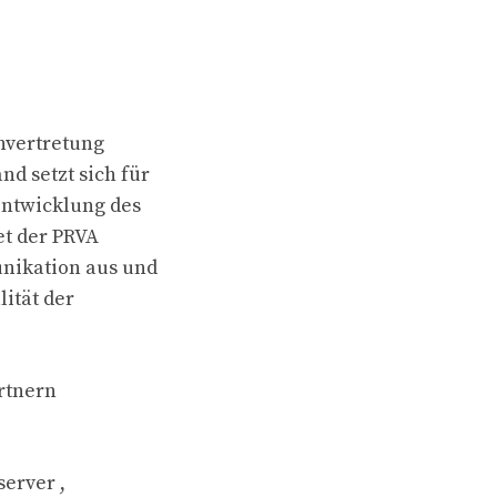
envertretung
d setzt sich für
rentwicklung des
et der PRVA
nikation aus und
lität der
rtnern
server ,