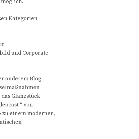
 möglich.
esen Kategorien
er
bild und Corporate
er anderem Blog
Einzelmaßnahmen
 das Glanzstück
deocast “ von
o zu einem modernen,
ntischen