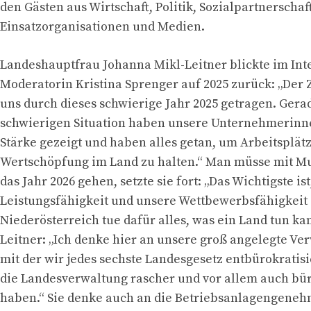
den Gästen aus Wirtschaft, Politik, Sozialpartnerschaft
Einsatzorganisationen und Medien.
Landeshauptfrau Johanna Mikl-Leitner blickte im Int
Moderatorin Kristina Sprenger auf 2025 zurück: „De
uns durch dieses schwierige Jahr 2025 getragen. Gerad
schwierigen Situation haben unsere Unternehmerin
Stärke gezeigt und haben alles getan, um Arbeitsplät
Wertschöpfung im Land zu halten.“ Man müsse mit M
das Jahr 2026 gehen, setzte sie fort: „Das Wichtigste is
Leistungsfähigkeit und unsere Wettbewerbsfähigkeit 
Niederösterreich tue dafür alles, was ein Land tun kan
Leitner: „Ich denke hier an unsere groß angelegte V
mit der wir jedes sechste Landesgesetz entbürokratis
die Landesverwaltung rascher und vor allem auch b
haben.“ Sie denke auch an die Betriebsanlagengene