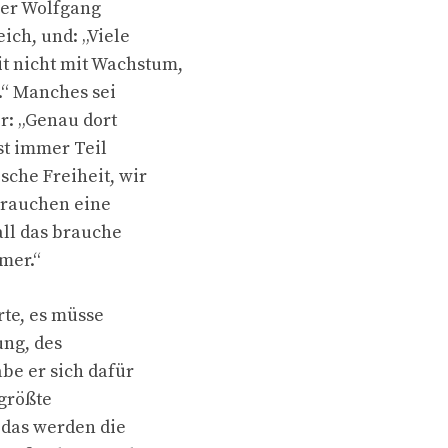
ber Wolfgang
ich, und: „Viele
 nicht mit Wachstum,
.“ Manches sei
r: „Genau dort
st immer Teil
che Freiheit, wir
brauchen eine
all das brauche
mer.“
te, es müsse
ung, des
be er sich dafür
größte
 das werden die