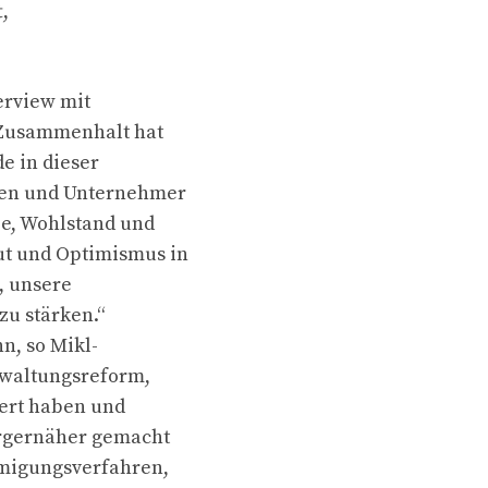
,
erview mit
r Zusammenhalt hat
e in dieser
nen und Unternehmer
ze, Wohlstand und
ut und Optimismus in
t, unsere
zu stärken.“
n, so Mikl-
erwaltungsreform,
iert haben und
ürgernäher gemacht
hmigungsverfahren,