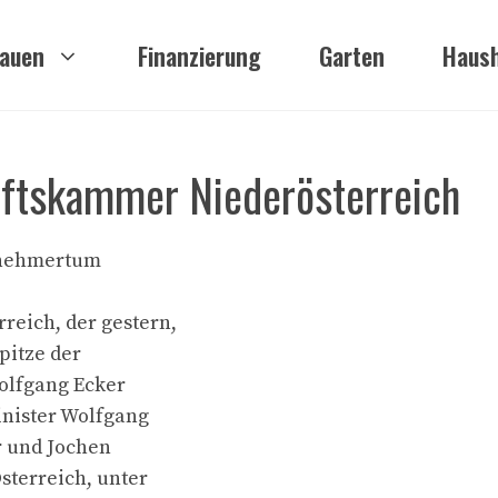
auen
Finanzierung
Garten
Haush
ftskammer Niederösterreich
ernehmertum
eich, der gestern,
pitze der
olfgang Ecker
inister Wolfgang
r und Jochen
sterreich, unter