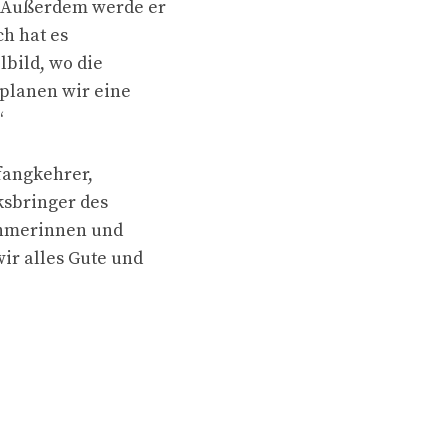
“ Außerdem werde er
ch hat es
lbild, wo die
 planen wir eine
“
fangkehrer,
ksbringer des
nehmerinnen und
ir alles Gute und