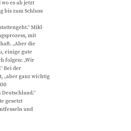
 wo es ab jetzt
g bis zum Schluss
attengeht.“ Mikl-
ngsprozess, mit
aft. „Aber die
, einige gute
h folgen: „Wir
“ Bei der
 „aber ganz wichtig
030
 Deutschland.“
te gesetzt
ntfesseln und