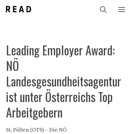
Zum
Me
Inhalt
springen
Leading Employer Award:
NÖ
Landesgesundheitsagentur
ist unter Österreichs Top
Arbeitgebern
St. Pölten (OTS) – Die NÖ