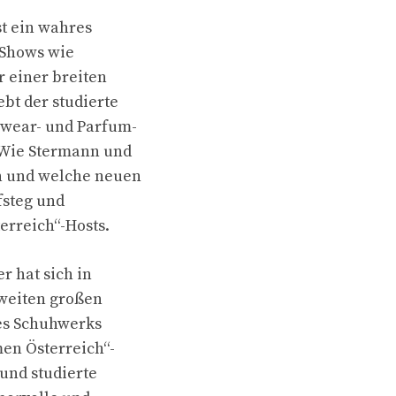
st ein wahres
 Shows wie
r einer breiten
bt der studierte
ewear- und Parfum-
 Wie Stermann und
n und welche neuen
fsteg und
erreich“-Hosts.
 hat sich in
zweiten großen
des Schuhwerks
en Österreich“-
 und studierte