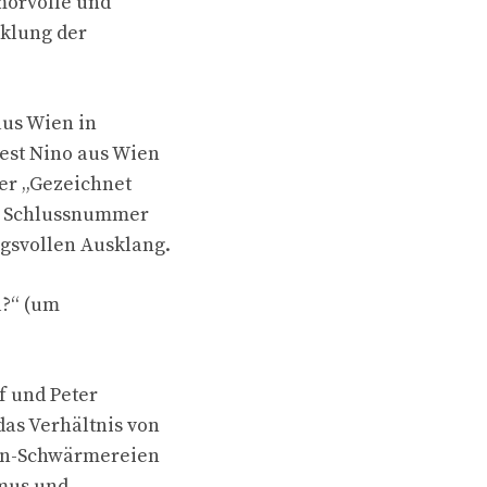
morvolle und
klung der
aus Wien in
uest Nino aus Wien
er „Gezeichnet
en Schlussnummer
gsvollen Ausklang.
l?“ (um
f und Peter
as Verhältnis von
tin-Schwärmereien
smus und