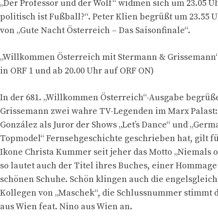
„Der Professor und der Wolf“ widmen sich um 23.05 U
politisch ist Fußball?“. Peter Klien begrüßt um 23.55
von „Gute Nacht Österreich – Das Saisonfinale“.
„Willkommen Österreich mit Stermann & Grissemann“
in ORF 1 und ab 20.00 Uhr auf ORF ON)
In der 681. „Willkommen Österreich“-Ausgabe begrü
Grissemann zwei wahre TV-Legenden im Marx Palast:
González als Juror der Shows „Let’s Dance“ und „Germa
Topmodel“ Fernsehgeschichte geschrieben hat, gilt fü
Ikone Christa Kummer seit jeher das Motto „Niemals 
so lautet auch der Titel ihres Buches, einer Hommage 
schönen Schuhe. Schön klingen auch die engelsgleic
Kollegen von „Maschek“, die Schlussnummer stimmt d
aus Wien feat. Nino aus Wien an.