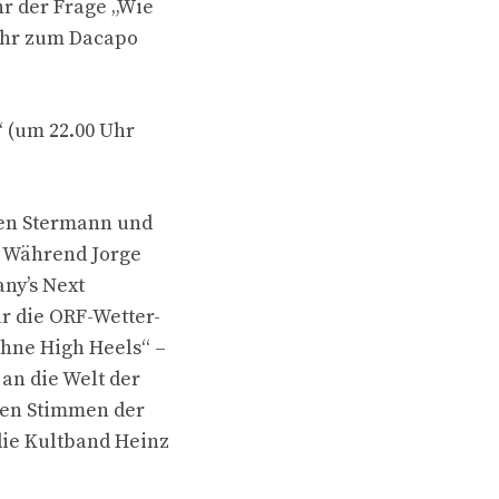
hr der Frage „Wie
 Uhr zum Dacapo
 (um 22.00 Uhr
ßen Stermann und
 Während Jorge
ny’s Next
r die ORF-Wetter-
ohne High Heels“ –
an die Welt der
hen Stimmen der
ie Kultband Heinz