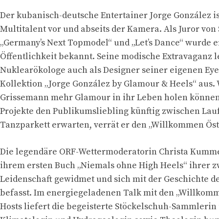
Der kubanisch-deutsche Entertainer Jorge González i
Multitalent vor und abseits der Kamera. Als Juror von
„Germany’s Next Topmodel“ und „Let’s Dance“ wurde e
Öffentlichkeit bekannt. Seine modische Extravaganz le
Nuklearökologe auch als Designer seiner eigenen Ey
Kollektion „Jorge González by Glamour & Heels“ aus.
Grissemann mehr Glamour in ihr Leben holen könne
Projekte den Publikumsliebling künftig zwischen Lau
Tanzparkett erwarten, verrät er den „Willkommen Öst
Die legendäre ORF-Wettermoderatorin Christa Kummer
ihrem ersten Buch „Niemals ohne High Heels“ ihrer 
Leidenschaft gewidmet und sich mit der Geschichte 
befasst. Im energiegeladenen Talk mit den „Willkomm
Hosts liefert die begeisterte Stöckelschuh-Sammlerin