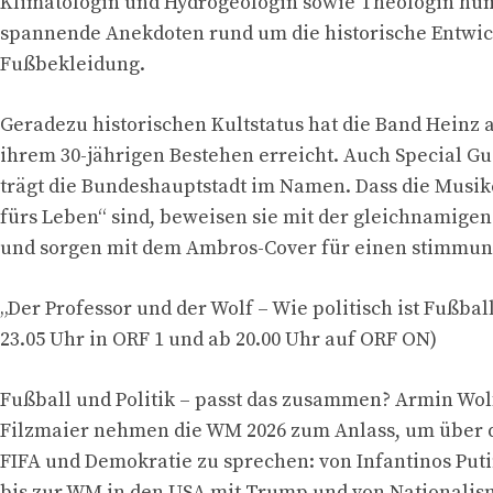
Klimatologin und Hydrogeologin sowie Theologin hu
spannende Anekdoten rund um die historische Entwic
Fußbekleidung.
Geradezu historischen Kultstatus hat die Band Heinz 
ihrem 30-jährigen Bestehen erreicht. Auch Special G
trägt die Bundeshauptstadt im Namen. Dass die Musik
fürs Leben“ sind, beweisen sie mit der gleichnamig
und sorgen mit dem Ambros-Cover für einen stimmun
„Der Professor und der Wolf – Wie politisch ist Fußbal
23.05 Uhr in ORF 1 und ab 20.00 Uhr auf ORF ON)
Fußball und Politik – passt das zusammen? Armin Wol
Filzmaier nehmen die WM 2026 zum Anlass, um über d
FIFA und Demokratie zu sprechen: von Infantinos Pu
bis zur WM in den USA mit Trump und von Nationali