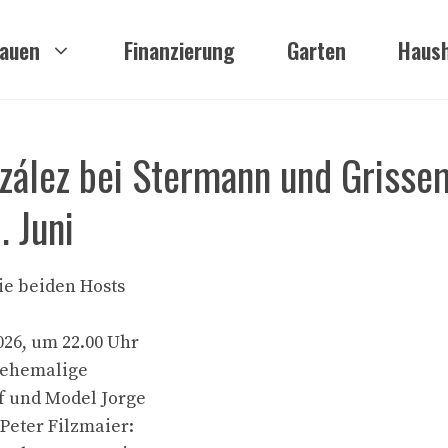
auen
Finanzierung
Garten
Haush
zález bei Stermann und Grisse
 Juni
ie beiden Hosts
026, um 22.00 Uhr
d ehemalige
 und Model Jorge
Peter Filzmaier: