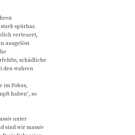
ahren
 stark spürbar.
lich verteuert,
en ausgelöst
che
fehlte, schädliche
ei den wahren
e im Fokus,
mpft haben“, so
assiv unter
d sind wir massiv