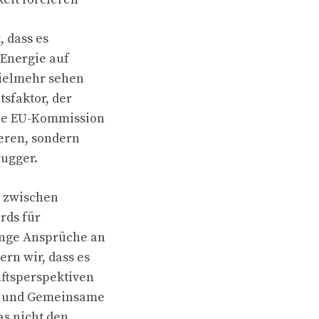
, dass es
i Energie auf
Vielmehr sehen
sfaktor, der
die EU-Kommission
eren, sondern
rugger.
e zwischen
rds für
inge Ansprüche an
ern wir, dass es
nftsperspektiven
et und Gemeinsame
as nicht den