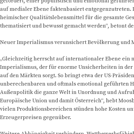
gefordert, einer populistisch und emotional geführte
auf medialer Ebene faktenbasiert entgegenzutreten.
heimischer Qualitätslebensmittel für die gesamte Ges
thematisiert und bewusst gemacht werden“, betont de
Neuer Imperialismus verunsichert Bevölkerung und 
„Gleichzeitig herrscht auf internationaler Ebene ein 
Imperialismus, der für enorme Unsicherheiten in de
auf den Märkten sorgt. So bringt etwa der US-Präsiden
unberechenbaren und oftmals emotional geführten H
Außenpolitik die ganze Welt in Unordnung und Aufruh
Europäische Union und damit Österreich“, hebt Moosb
vielen Produktionsbereichen stünden hohe Kosten un
Erzeugerpreisen gegenüber.
Weitere Abhängigkeit verhindern, Wettbewerbsfähigk