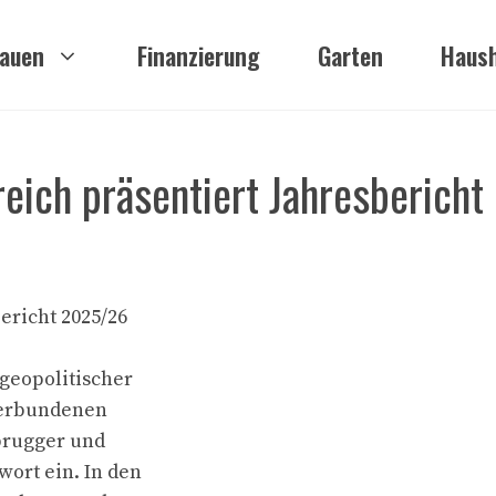
auen
Finanzierung
Garten
Haush
ich präsentiert Jahresbericht
ericht 2025/26
 geopolitischer
 verbundenen
brugger und
ort ein. In den