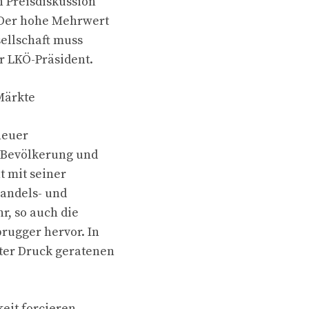
n Preisdiskussion
 Der hohe Mehrwert
ellschaft muss
r LKÖ-Präsident.
Märkte
neuer
r Bevölkerung und
t mit seiner
andels- und
r, so auch die
rugger hervor. In
ter Druck geratenen
eit forcieren