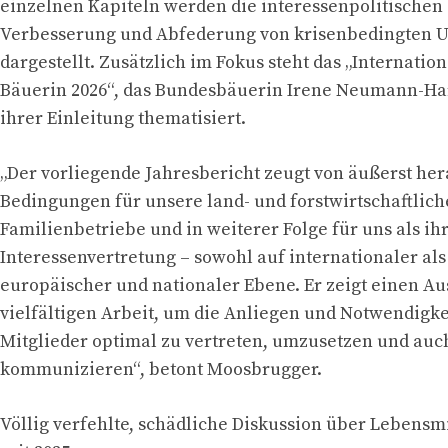
einzelnen Kapiteln werden die interessenpolitische
Verbesserung und Abfederung von krisenbedingten
dargestellt. Zusätzlich im Fokus steht das „Internation
Bäuerin 2026“, das Bundesbäuerin Irene Neumann-Har
ihrer Einleitung thematisiert.
„Der vorliegende Jahresbericht zeugt von äußerst he
Bedingungen für unsere land- und forstwirtschaftlic
Familienbetriebe und in weiterer Folge für uns als ih
Interessenvertretung – sowohl auf internationaler als
europäischer und nationaler Ebene. Er zeigt einen Au
vielfältigen Arbeit, um die Anliegen und Notwendigk
Mitglieder optimal zu vertreten, umzusetzen und auc
kommunizieren“, betont Moosbrugger.
Völlig verfehlte, schädliche Diskussion über Lebensm