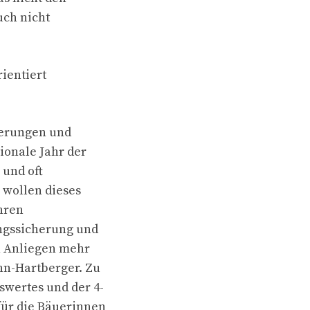
uch nicht
ientiert
derungen und
ionale Jahr der
 und oft
 wollen dieses
hren
ungssicherung und
n Anliegen mehr
nn-Hartberger. Zu
swertes und der 4-
für die Bäuerinnen