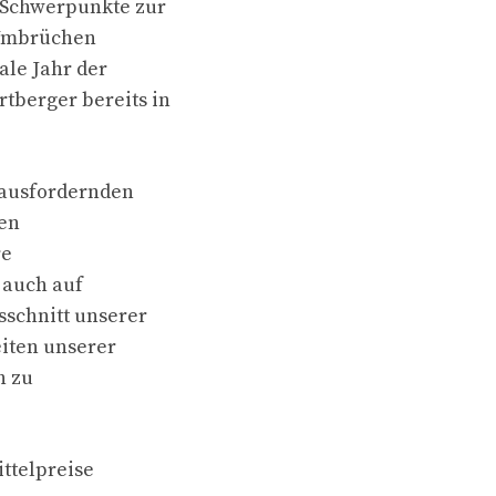
n Schwerpunkte zur
 Umbrüchen
ale Jahr der
tberger bereits in
rausfordernden
hen
re
 auch auf
sschnitt unserer
eiten unserer
h zu
ittelpreise