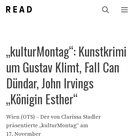
Zum
Me
Inhalt
springen
„kulturMontag“: Kunstkrimi
um Gustav Klimt, Fall Can
Dündar, John Irvings
„Königin Esther“
Wien (OTS) – Der von Clarissa Stadler
präsentierte „kulturMontag“ am
17. November