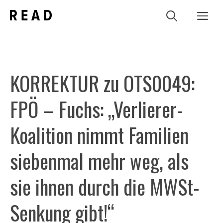
Zum
Me
Inhalt
springen
KORREKTUR zu OTS0049:
FPÖ – Fuchs: „Verlierer-
Koalition nimmt Familien
siebenmal mehr weg, als
sie ihnen durch die MWSt-
Senkung gibt!“