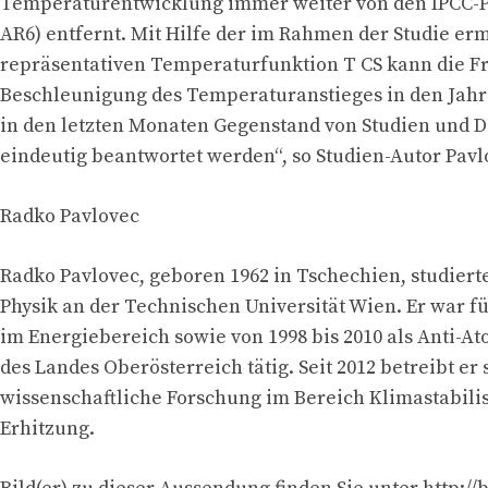
Temperaturentwicklung immer weiter von den IPCC-
AR6) entfernt. Mit Hilfe der im Rahmen der Studie erm
repräsentativen Temperaturfunktion T CS kann die F
Beschleunigung des Temperaturanstieges in den Jahre
in den letzten Monaten Gegenstand von Studien und D
eindeutig beantwortet werden“, so Studien-Autor Pavl
Radko Pavlovec
Radko Pavlovec, geboren 1962 in Tschechien, studier
Physik an der Technischen Universität Wien. Er war f
im Energiebereich sowie von 1998 bis 2010 als Anti-A
des Landes Oberösterreich tätig. Seit 2012 betreibt er
wissenschaftliche Forschung im Bereich Klimastabili
Erhitzung.