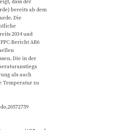
igt, dass der
rde) bereits ab dem
urde. Die
ntliche
eits 2034 und
IPPC-Bericht AR6
uellen
en. Die in der
peraturanstiegs
rung als auch
e Temperatur zu
odo.20572759