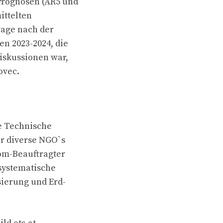
Prognosen (AR5 und
ittelten
rage nach der
n 2023-2024, die
iskussionen war,
ovec.
te Technische
ür diverse NGO`s
tom-Beauftragter
 systematische
sierung und Erd-