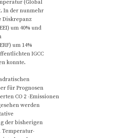
mperatur (Global
t. In der nunmehr
e Diskrepanz
(EEI) um 40% und
h
, ERF) um 14%
ffentlichten IGCC
en konnte.
uadratischen
her für Prognosen
rten CO 2 -Emissionen
ngesehen werden
tative
g der bisherigen
n Temperatur-