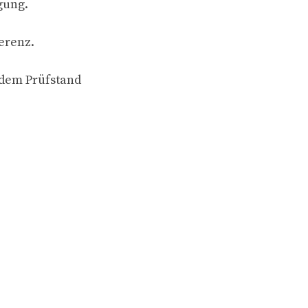
gung.
erenz.
 dem Prüfstand