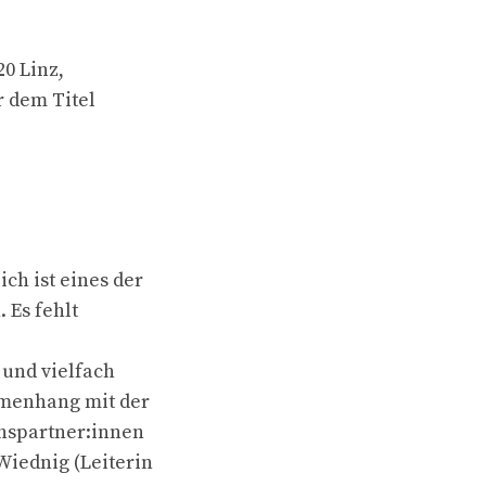
0 Linz,
r dem Titel
ch ist eines der
 Es fehlt
und vielfach
mmenhang mit der
chspartner:innen
Wiednig (Leiterin