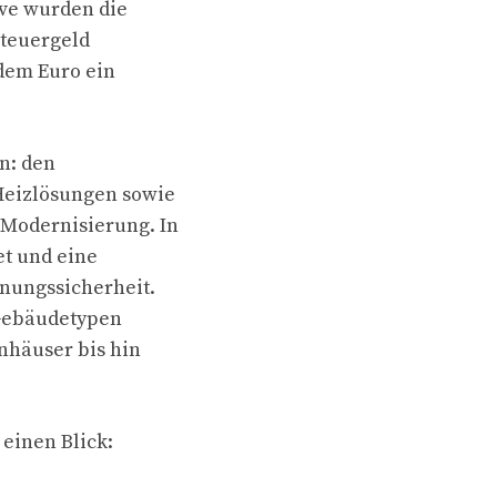
ive wurden die
Steuergeld
edem Euro ein
n: den
Heizlösungen sowie
 Modernisierung. In
et und eine
anungssicherheit.
 Gebäudetypen
nhäuser bis hin
 einen Blick: