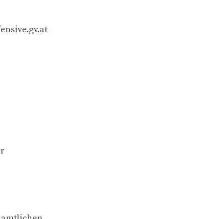
ensive.gv.at
er
r amtlichen