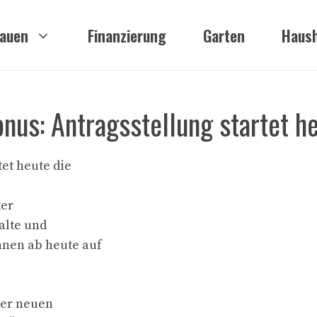
auen
Finanzierung
Garten
Haush
nus: Antragsstellung startet h
et heute die
ter
alte und
nnen ab heute auf
der neuen