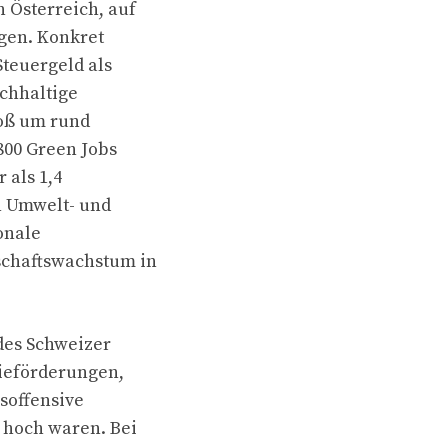
 Österreich, auf
gen. Konkret
Steuergeld als
achhaltige
toß um rund
.800 Green Jobs
 als 1,4
en Umwelt- und
onale
schaftswachstum in
des Schweizer
gieförderungen,
soffensive
 hoch waren. Bei