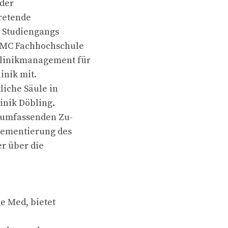
 der
retende
s Studiengangs
IMC Fachhochschule
Klinikmanagement für
inik mit.
liche Säule in
inik Döbling.
 umfassenden Zu-
plementierung des
er über die
ie Med, bietet