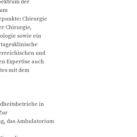
pektrum der
zum
rpunkte: Chirurgie
er Chirurgie,
ologie sowie ein
 tagesklinische
terreichischen und
en Expertise auch
tes mit dem
dheitsbetriebe in
Zur
ng, das Ambulatorium