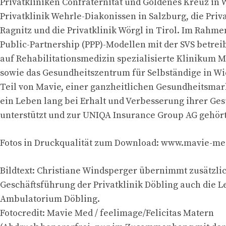
Privatkliniken Confraternität und Goldenes Kreuz in 
Privatklinik Wehrle-Diakonissen in Salzburg, die Priv
Ragnitz und die Privatklinik Wörgl in Tirol. Im Rahme
Public-Partnership (PPP)-Modellen mit der SVS betrei
auf Rehabilitationsmedizin spezialisierte Klinikum 
sowie das Gesundheitszentrum für Selbständige in Wi
Teil von Mavie, einer ganzheitlichen Gesundheitsma
ein Leben lang bei Erhalt und Verbesserung ihrer Ge
unterstützt und zur UNIQA Insurance Group AG gehör
Fotos in Druckqualität zum Download: www.mavie-med
Bildtext: Christiane Windsperger übernimmt zusätzli
Geschäftsführung der Privatklinik Döbling auch die L
Ambulatorium Döbling.
Fotocredit: Mavie Med / feelimage/Felicitas Matern