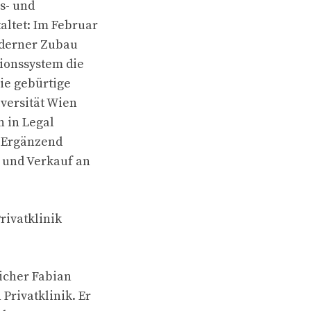
s- und
altet: Im Februar
oderner Zubau
ionssystem die
ie gebürtige
iversität Wien
n in Legal
. Ergänzend
g und Verkauf an
rivatklinik
icher Fabian
rivatklinik. Er