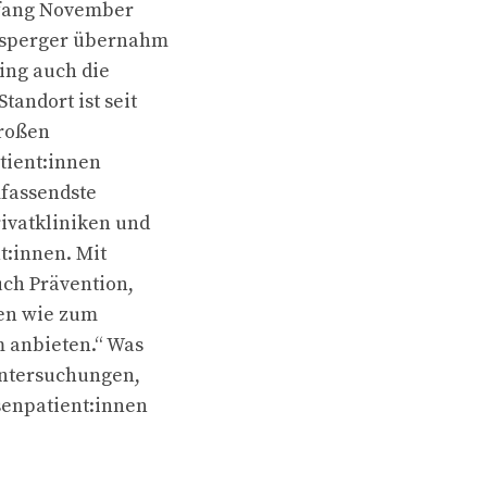
Anfang November
dsperger übernahm
ing auch die
andort ist seit
großen
tient:innen
mfassendste
ivatkliniken und
t:innen. Mit
ch Prävention,
gen wie zum
m anbieten.“ Was
untersuchungen,
senpatient:innen