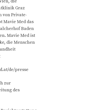
Wien, die
atklinik Graz
n von Private-
bt Mavie Med das
Malcherhof Baden
en. Mavie Med ist
rke, die Menschen
sundheit
t
.at/de/presse
ch zur
eitung des