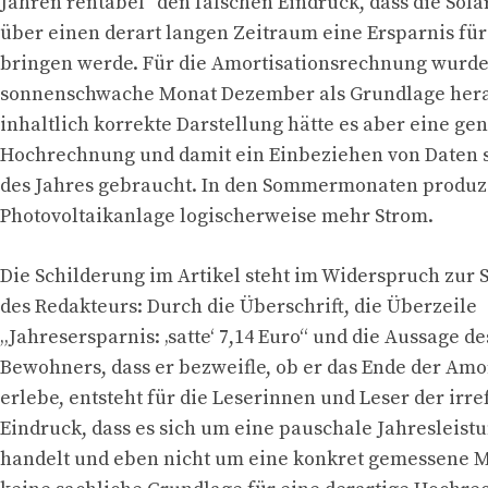
Jahren rentabel“ den falschen Eindruck, dass die Sola
über einen derart langen Zeitraum eine Ersparnis fü
bringen werde. Für die Amortisationsrechnung wurde 
sonnenschwache Monat Dezember als Grundlage hera
inhaltlich korrekte Darstellung hätte es aber eine ge
Hochrechnung und damit ein Einbeziehen von Daten 
des Jahres gebraucht. In den Sommermonaten produzi
Photovoltaikanlage logischerweise mehr Strom.
Die Schilderung im Artikel steht im Widerspruch zur
des Redakteurs: Durch die Überschrift, die Überzeile
„Jahresersparnis: ‚satte‘ 7,14 Euro“ und die Aussage de
Bewohners, dass er bezweifle, ob er das Ende der Amo
erlebe, entsteht für die Leserinnen und Leser der irr
Eindruck, dass es sich um eine pauschale Jahresleist
handelt und eben nicht um eine konkret gemessene