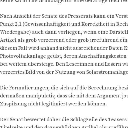
keine sachliche Grundlage für eine derartige Hochrec
Nach Ansicht der Senate des Presserats kann ein Vers
Punkt 2.1 (Gewissenhaftigkeit und Korrektheit in Rec
Wiedergabe) auch dann vorliegen, wenn eine Darstel
Artikel als grob verzerrend oder grob irreführend einz
diesem Fall wird anhand nicht ausreichender Daten Kr
Photovoltaikanlage geübt, deren Anschaffungskosten 
bei weitem übersteige. Den Leserinnen und Lesern wi
verzerrtes Bild von der Nutzung von Solarstromanlage
Die Formulierungen, die sich auf die Berechnung bez
dermaßen manipulativ, dass sie mit dem Argument jou
Zuspitzung nicht legitimiert werden können.
Der Senat bewertet daher die Schlagzeile des Teasers 
Titelseite und den dazugehörigen Artikel als Irrefüh