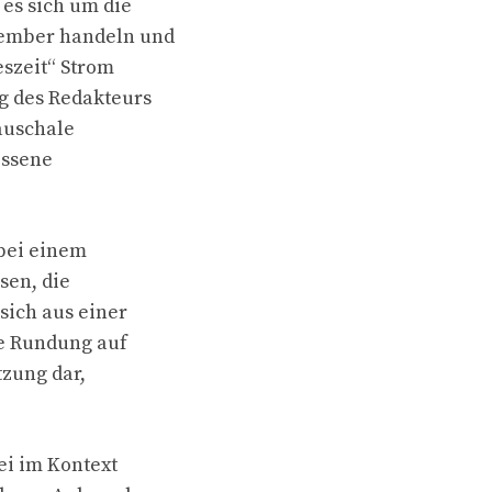
es sich um die
zember handeln und
eszeit“ Strom
ng des Redakteurs
auschale
essene
 bei einem
sen, die
sich aus einer
te Rundung auf
tzung dar,
ei im Kontext