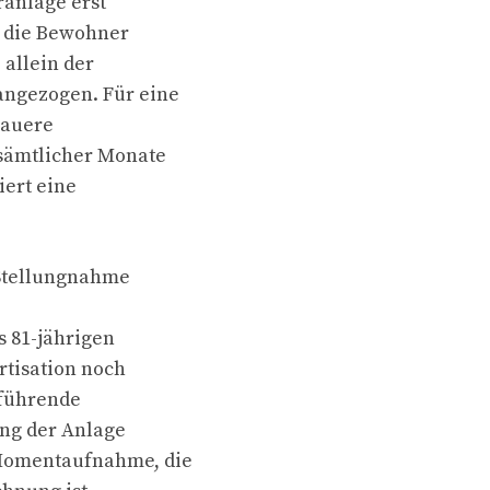
ranlage erst
r die Bewohner
allein der
ngezogen. Für eine
nauere
sämtlicher Monate
ert eine
 Stellungnahme
s 81-jährigen
rtisation noch
eführende
ung der Anlage
 Momentaufnahme, die