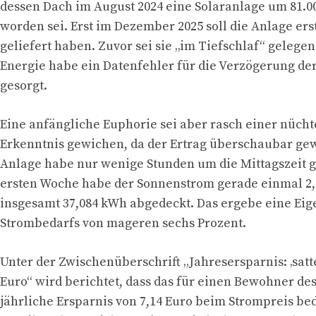
dessen Dach im August 2024 eine Solaranlage um 81.0
worden sei. Erst im Dezember 2025 soll die Anlage er
geliefert haben. Zuvor sei sie „im Tiefschlaf“ gelege
Energie habe ein Datenfehler für die Verzögerung d
gesorgt.
Eine anfängliche Euphorie sei aber rasch einer nüch
Erkenntnis gewichen, da der Ertrag überschaubar gew
Anlage habe nur wenige Stunden um die Mittagszeit ge
ersten Woche habe der Sonnenstrom gerade einmal 2
insgesamt 37,084 kWh abgedeckt. Das ergebe eine Ei
Strombedarfs von mageren sechs Prozent.
Unter der Zwischenüberschrift „Jahresersparnis: ‚satte
Euro“ wird berichtet, dass das für einen Bewohner de
jährliche Ersparnis von 7,14 Euro beim Strompreis bed