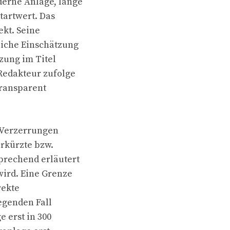
derne Anlage, lange
tartwert. Das
ekt. Seine
liche Einschätzung
zung im Titel
Redakteur zufolge
transparent
 Verzerrungen
erkürzte bzw.
prechend erläutert
wird. Eine Grenze
rekte
iegenden Fall
e erst in 300