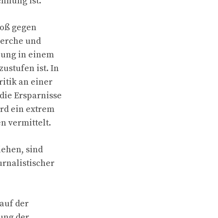
hnung ist.
toß gegen
herche und
lung in einem
ustufen ist. In
itik an einer
die Ersparnisse
rd ein extrem
n vermittelt.
iehen, sind
rnalistischer
auf der
rung der