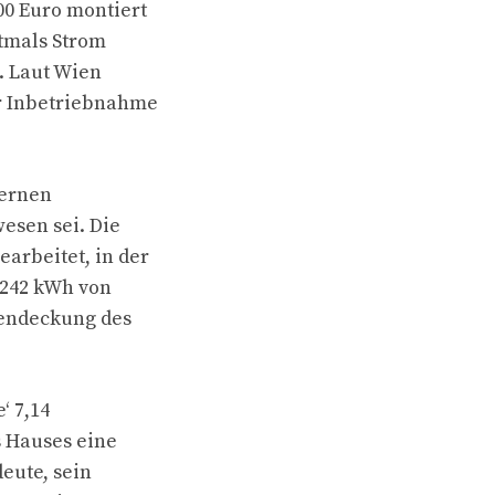
00 Euro montiert
stmals Strom
n. Laut Wien
er Inbetriebnahme
ternen
esen sei. Die
arbeitet, in der
,242 kWh von
gendeckung des
‘ 7,14
s Hauses eine
eute, sein