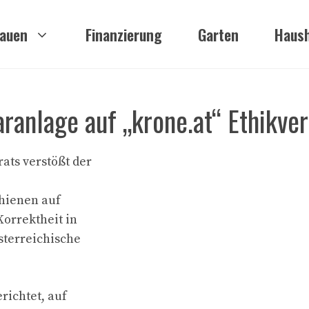
auen
Finanzierung
Garten
Haush
aranlage auf „krone.at“ Ethikve
ats verstößt der
chienen auf
Korrektheit in
sterreichische
richtet, auf