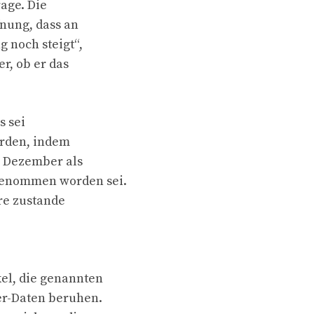
age. Die
fnung, dass an
 noch steigt“,
er, ob er das
s sei
orden, indem
m Dezember als
genommen worden sei.
hre zustande
el, die genannten
er-Daten beruhen.