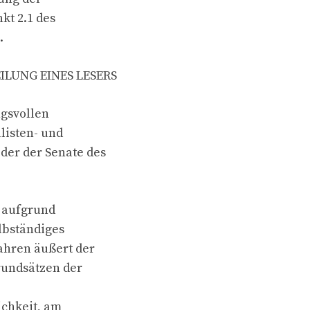
kt 2.1 des
.
LUNG EINES LESERS
ngsvollen
listen- und
der der Senate des
s aufgrund
elbständiges
ahren äußert der
rundsätzen der
ichkeit, am