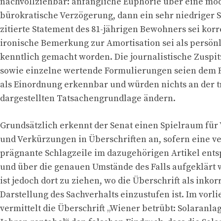
nachvollziehbar: anfängliche Euphorie über eine mo
bürokratische Verzögerung, dann ein sehr niedriger S
zitierte Statement des 81-jährigen Bewohners sei korr
ironische Bemerkung zur Amortisation sei als persön
kenntlich gemacht worden. Die journalistische Zuspit
sowie einzelne wertende Formulierungen seien dem 
als Einordnung erkennbar und würden nichts an der 
dargestellten Tatsachengrundlage ändern.
Grundsätzlich erkennt der Senat einen Spielraum für
und Verkürzungen in Überschriften an, sofern eine v
prägnante Schlagzeile im dazugehörigen Artikel ents
und über die genauen Umstände des Falls aufgeklärt 
ist jedoch dort zu ziehen, wo die Überschrift als inkor
Darstellung des Sachverhalts einzustufen ist. Im vorl
vermittelt die Überschrift „Wiener betrübt: Solaranlag