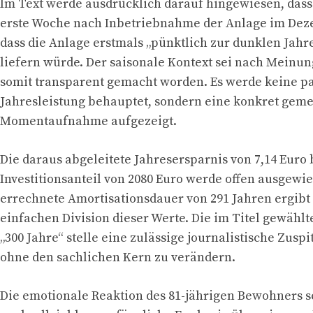
Im Text werde ausdrücklich darauf hingewiesen, dass 
erste Woche nach Inbetriebnahme der Anlage im De
dass die Anlage erstmals „pünktlich zur dunklen Jahr
liefern würde. Der saisonale Kontext sei nach Meinu
somit transparent gemacht worden. Es werde keine p
Jahresleistung behauptet, sondern eine konkret gem
Momentaufnahme aufgezeigt.
Die daraus abgeleitete Jahresersparnis von 7,14 Euro
Investitionsanteil von 2080 Euro werde offen ausgewie
errechnete Amortisationsdauer von 291 Jahren ergibt 
einfachen Division dieser Werte. Die im Titel gewähl
„300 Jahre“ stelle eine zulässige journalistische Zuspi
ohne den sachlichen Kern zu verändern.
Die emotionale Reaktion des 81-jährigen Bewohners s