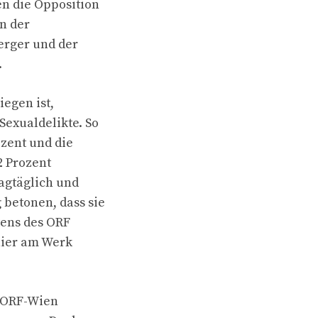
n die Opposition
en der
erger und der
.
iegen ist,
Sexualdelikte. So
ozent und die
2 Prozent
agtäglich und
betonen, dass sie
tens des ORF
hier am Werk
s ORF-Wien