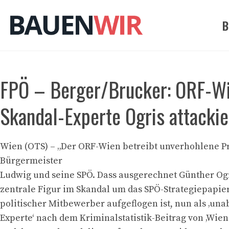
Zum
Inhalt
B
springen
FPÖ – Berger/Brucker: ORF-Wi
Skandal-Experte Ogris attackie
Wien (OTS) – „Der ORF-Wien betreibt unverhohlene P
Bürgermeister
Ludwig und seine SPÖ. Dass ausgerechnet Günther Ogri
zentrale Figur im Skandal um das SPÖ-Strategiepapi
politischer Mitbewerber aufgeflogen ist, nun als ‚un
Experte‘ nach dem Kriminalstatistik-Beitrag von ‚Wien 