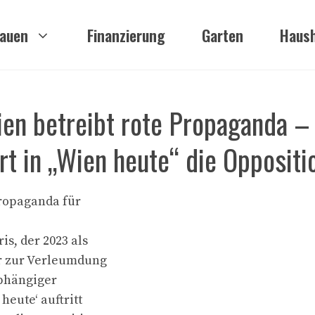
auen
Finanzierung
Garten
Haush
en betreibt rote Propaganda –
rt in „Wien heute“ die Oppositi
ropaganda für
s, der 2023 als
er zur Verleumdung
abhängiger
heute‘ auftritt