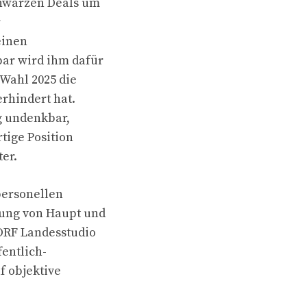
chwarzen Deals um
r
einen
bar wird ihm dafür
Wahl 2025 die
rhindert hat.
ig undenkbar,
rtige Position
er.
personellen
ung von Haupt und
ORF Landesstudio
entlich-
f objektive