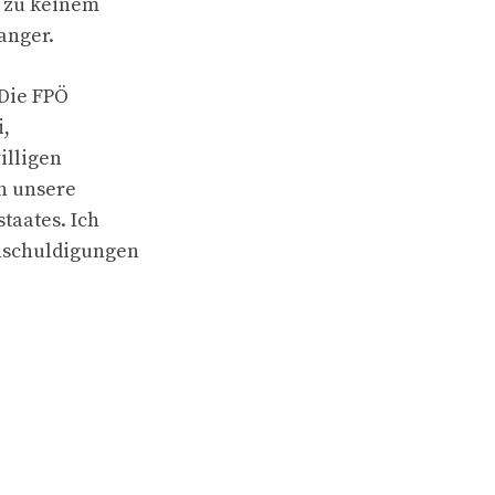
b zu keinem
anger.
“Die FPÖ
i,
illigen
n unsere
taates. Ich
Anschuldigungen