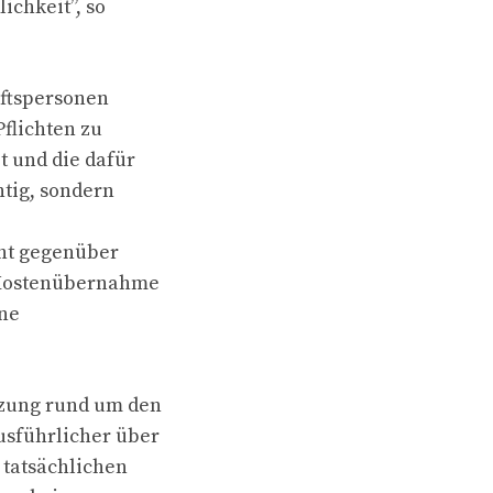
ichkeit”, so
nftspersonen
Pflichten zu
t und die dafür
tig, sondern
cht gegenüber
e Kostenübernahme
ine
tzung rund um den
usführlicher über
 tatsächlichen