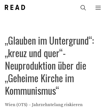
Zum
Me
Inhalt
springen
„Glauben im Untergrund“:
„kreuz und quer“-
Neuproduktion über die
„Geheime Kirche im
Kommunismus“
Wien (OTS) – Jahrzehntelang riskieren