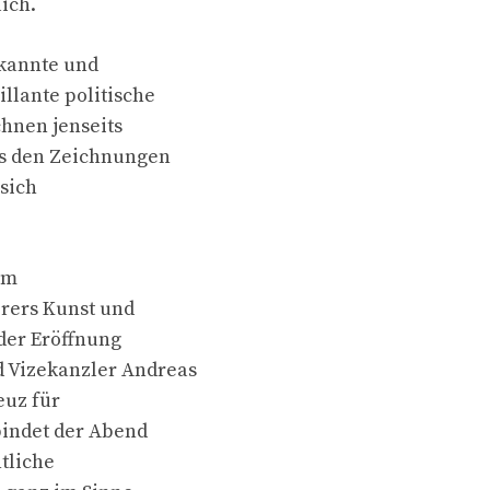
ich.
ekannte und
llante politische
chnen jenseits
us den Zeichnungen
 sich
em
erers Kunst und
der Eröffnung
 Vizekanzler Andreas
euz für
bindet der Abend
ntliche