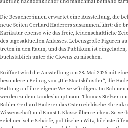
subtiler, nachdenklicher und manchmal beinahe zärtl
Die Besucher:innen erwartet eine Ausstellung, die b
neue Seiten Gerhard Haderers zusammenführt: die bri
Karikatur ebenso wie das freie, leidenschaftliche Zei
des tagesaktuellen Anlasses. Lebensgroße Figuren a
treten in den Raum, und das Publikum ist eingeladen,
buchstäblich unter die Clowns zu mischen.
Eröffnet wird die Ausstellung am 28. Mai 2026 mit ein
besonderen Beitrag von „Die Staatskünstler“, die Had
Haltung auf ihre eigene Weise würdigen. Im Rahmen 
werden zudem Landeshauptmann Thomas Stelzer und
Babler Gerhard Haderer das Österreichische Ehrenkr
Wissenschaft und Kunst I. Klasse überreichen. So ver
zeichnerische Schärfe, politischen Witz, höchste öffe