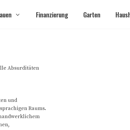
auen
Finanzierung
Garten
Haush
lle Absurditäten
ten und
hsprachigen Raums.
m handwerklichem
hen,