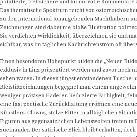
pointierte, treffsichere und humorvolle Kommentare
Das thematische Spektrum reicht von österreichischer
zu den international tonangebenden Machthabern uns
Zeichnungen sind dabei nie bloße Illustration politisc
Sie verdichten Wirklichkeit, überzeichnen sie und m
sichtbar, was im täglichen Nachrichtenstrom oft über
Einen besonderen Höhepunkt bilden die „Neuen Bilder
exklusiv in Linz präsentiert werden und zuvor noch ni
sehen waren. In diesen jüngst entstandenen Tusche- 
Bleistiftzeichnungen begegnet man einem ungewohnt 
weniger präzisen Haderer. Reduzierte Farbigkeit, fei
eine fast poetische Zurückhaltung eröffnen eine neue
Künstlers. Clowns, stolze Ritter in alltäglichen Situat
Figuren aus gegensätzlichen Lebenswelten treten in
zueinander. Der satirische Blick bleibt erhalten, doch 