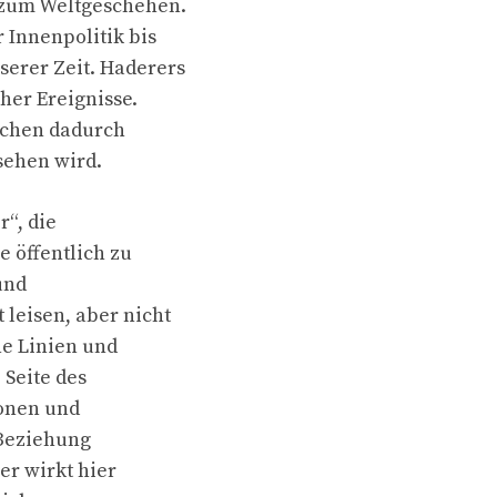
 zum Weltgeschehen.
 Innenpolitik bis
erer Zeit. Haderers
her Ereignisse.
achen dadurch
sehen wird.
“, die
e öffentlich zu
und
leisen, aber nicht
ne Linien und
 Seite des
ionen und
 Beziehung
er wirkt hier