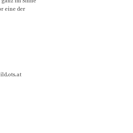
 ganz im Sinne
or eine der
ld.ots.at