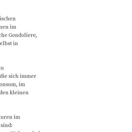
wischen
nnen im
che Gondoliere,
elbst in
zu
 die sich immer
 Konsum, im
 den kleinen
aturen im
sind: