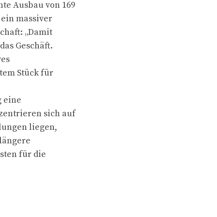
nte Ausbau von 169
 ein massiver
schaft: „Damit
das Geschäft.
ves
tem Stück für
g eine
entrieren sich auf
lungen liegen,
 längere
sten für die