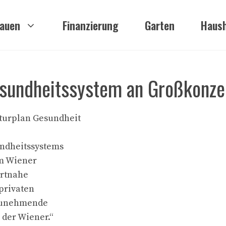
auen
Finanzierung
Garten
Haush
esundheitssystem an Großkonze
turplan Gesundheit
undheitssystems
im Wiener
ortnahe
 privaten
e zunehmende
 der Wiener.“