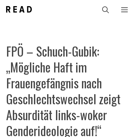
Zum
Me
Inhalt
springen
FPÖ – Schuch-Gubik:
„Mögliche Haft im
Frauengefängnis nach
Geschlechtswechsel zeigt
Absurdität links-woker
Genderideologie auf!“