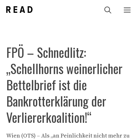
Zum
Me
Inhalt
springen
FPÖ – Schnedlitz:
„Schellhorns weinerlicher
Bettelbrief ist die
Bankrotterklärung der
Verliererkoalition!“
Wien (OTS) – Als „an Peinlichkeit nicht mehr zu