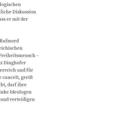
ologischen
tliche Diskussion
ss er mit der
r Rufmord
eichischen
 Freiheitsmensch –
nz Dinghofer
terreich und für
cancelt, greift
bt, darf ihre
Linke Ideologen
 und verteidigen