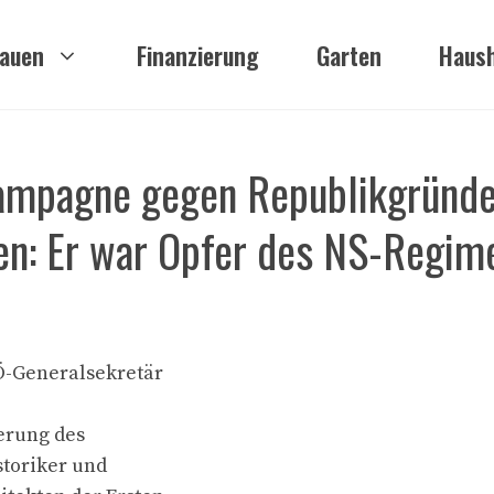
auen
Finanzierung
Garten
Haush
ampagne gegen Republikgründe
gen: Er war Opfer des NS-Regime
Ö-Generalsekretär
erung des
storiker und