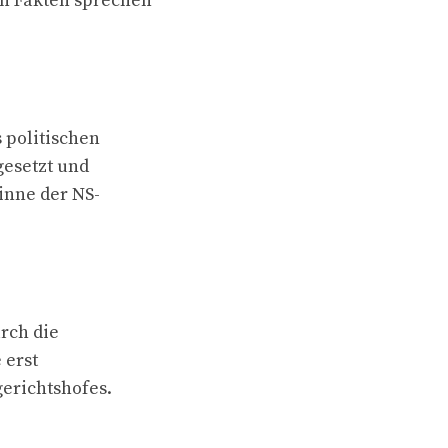
en Fakten sprechen
 politischen
gesetzt und
inne der NS-
urch die
 erst
erichtshofes.