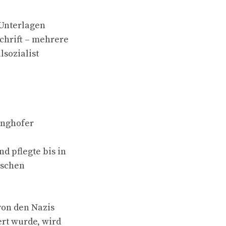
 Unterlagen
chrift – mehrere
lsozialist
inghofer
d pflegte bis in
ischen
von den Nazis
ert wurde, wird