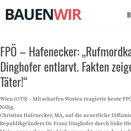
Zum
Inhalt
B
springen
FPÖ – Hafenecker: „Rufmordk
Dinghofer entlarvt. Fakten zei
Täter!“
Wien (OTS) – Mit scharfen Worten reagierte heute FP
NAbg.
Christian Hafenecker, MA, auf die neuerliche Diffami
Republikgründers Dr. Franz Dinghofer durch linke Hi