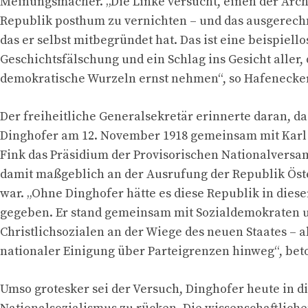
Meinungsmacher. „Die Linke versucht, einen der Arch
Republik posthum zu vernichten – und das ausgerech
das er selbst mitbegründet hat. Das ist eine beispiello
Geschichtsfälschung und ein Schlag ins Gesicht aller, 
demokratische Wurzeln ernst nehmen“, so Hafenecker
Der freiheitliche Generalsekretär erinnerte daran, da
Dinghofer am 12. November 1918 gemeinsam mit Karl 
Fink das Präsidium der Provisorischen Nationalvers
damit maßgeblich an der Ausrufung der Republik Öste
war. „Ohne Dinghofer hätte es diese Republik in diese
gegeben. Er stand gemeinsam mit Sozialdemokraten 
Christlichsozialen an der Wiege des neuen Staates – a
nationaler Einigung über Parteigrenzen hinweg“, bet
Umso grotesker sei der Versuch, Dinghofer heute in d