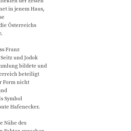
itekten der Ersten
net in jenem Haus,
se
die Österreichs
.
ss Franz
Seitz und Jodok
ammlung bildete und
rreich beteiligt
r Form nicht
und
ls Symbol
onte Hafenecker.
ie Nähe des