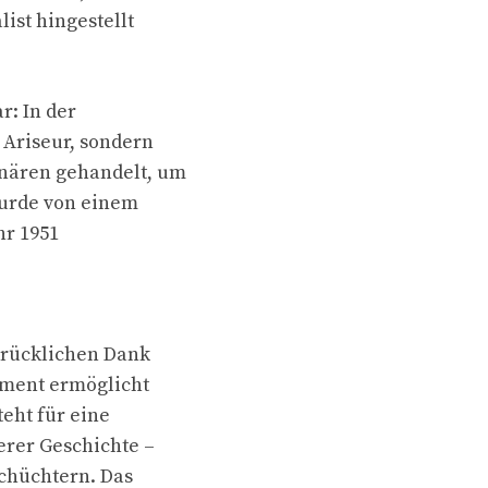
ist hingestellt
r: In der
 Ariseur, sondern
onären gehandelt, um
 wurde von einem
hr 1951
drücklichen Dank
ament ermöglicht
eht für eine
erer Geschichte –
schüchtern. Das