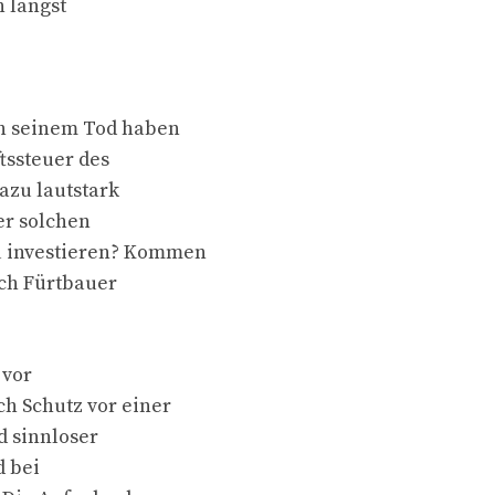
n längst
ch seinem Tod haben
tssteuer des
azu lautstark
er solchen
u investieren? Kommen
sich Fürtbauer
 vor
h Schutz vor einer
d sinnloser
d bei