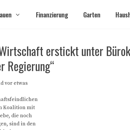
auen
Finanzierung
Garten
Haush
Wirtschaft erstickt unter Bürok
er Regierung“
d vor etwas
haftsfeindlichen
n Koalition mit
iebe, die noch
en, sind in den