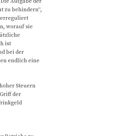
 Die Aufgabe der
t zu behindern“,
berreguliert
en, worauf sie
sätzliche
h ist
d bei der
hen endlich eine
 hoher Steuern
Griff der
Trinkgeld