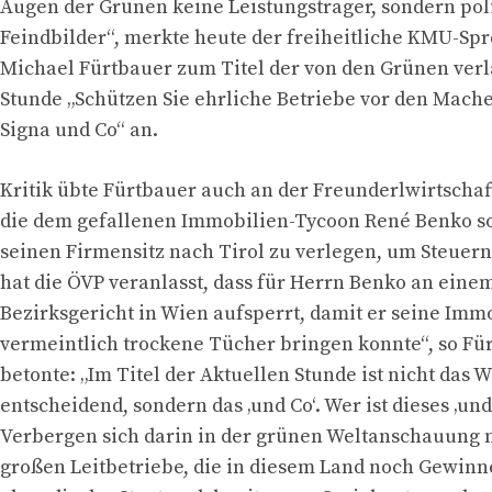
Augen der Grünen keine Leistungsträger, sondern pol
Feindbilder“, merkte heute der freiheitliche KMU-Sp
Michael Fürtbauer zum Titel der von den Grünen ver
Stunde „Schützen Sie ehrliche Betriebe vor den Mach
Signa und Co“ an.
Kritik übte Fürtbauer auch an der Freunderlwirtschaf
die dem gefallenen Immobilien-Tycoon René Benko so
seinen Firmensitz nach Tirol zu verlegen, um Steuern
hat die ÖVP veranlasst, dass für Herrn Benko an eine
Bezirksgericht in Wien aufsperrt, damit er seine Imm
vermeintlich trockene Tücher bringen konnte“, so Fü
betonte: „Im Titel der Aktuellen Stunde ist nicht das Wo
entscheidend, sondern das ‚und Co‘. Wer ist dieses ‚und
Verbergen sich darin in der grünen Weltanschauung n
großen Leitbetriebe, die in diesem Land noch Gewinn