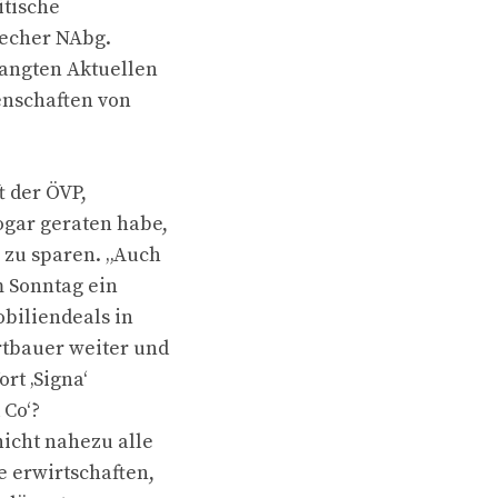
itische
recher NAbg.
langten Aktuellen
enschaften von
t der ÖVP,
gar geraten habe,
 zu sparen. „Auch
m Sonntag ein
obiliendeals in
rtbauer weiter und
rt ‚Signa‘
 Co‘?
icht nahezu alle
e erwirtschaften,