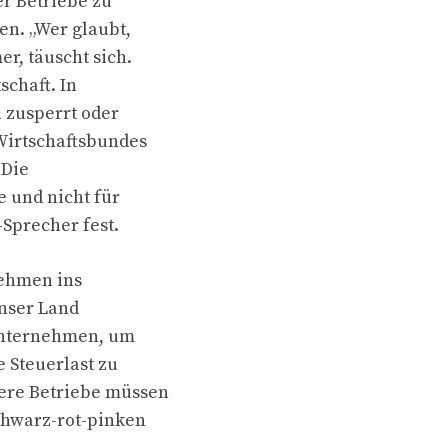
r Betriebe zu
n. „Wer glaubt,
r, täuscht sich.
schaft. In
 zusperrt oder
Wirtschaftsbundes
 Die
 und nicht für
-Sprecher fest.
nehmen ins
unser Land
 unternehmen, um
 Steuerlast zu
ere Betriebe müssen
chwarz-rot-pinken