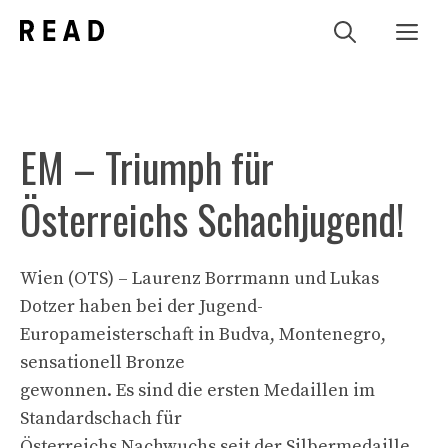
Zum
Me
Inhalt
springen
EM – Triumph für
Österreichs Schachjugend!
Wien (OTS) – Laurenz Borrmann und Lukas
Dotzer haben bei der Jugend-
Europameisterschaft in Budva, Montenegro,
sensationell Bronze
gewonnen. Es sind die ersten Medaillen im
Standardschach für
Österreichs Nachwuchs seit der Silbermedaille