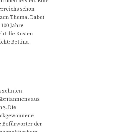
 noch leisten. Eine
erreichs schon
h zum Thema. Dabei
 100 Jahre
ht die Kosten
cht: Bettina
m zehnten
ßbritanniens aus
ng. Die
rückgewonnene
e Befürworter der