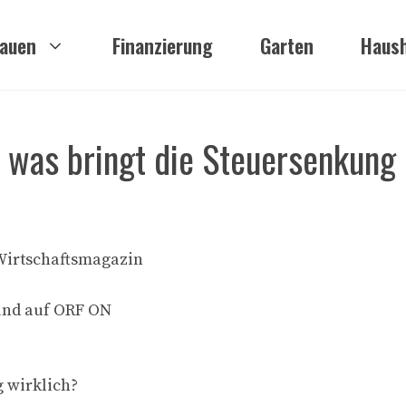
auen
Finanzierung
Garten
Haush
– was bringt die Steuersenkung
Wirtschaftsmagazin
 und auf ORF ON
g wirklich?