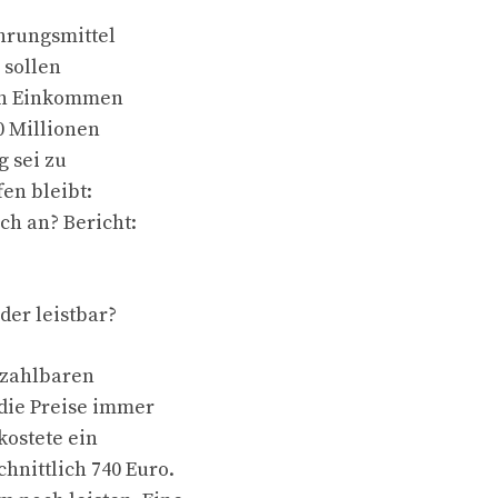
ahrungsmittel
 sollen
nen Einkommen
0 Millionen
g sei zu
fen bleibt:
ch an? Bericht:
er leistbar?
bezahlbaren
die Preise immer
kostete ein
nittlich 740 Euro.