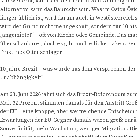
Nur wer erbt, kann sich den Traum vom Wohneigentum
Alternative kann das Baurecht sein. Was im Osten Öst
länger üblich ist, wird darum auch in Westösterreic
wird der Grund nicht mehr gekauft, sondern für 10 bis
„angemietet“ – oft von Kirche oder Gemeinde. Das mac
überschaubarer, doch es gibt auch etliche Haken. Beri
Fink, Ines Ottenschläger
10 Jahre Brexit – was wurde aus dem Versprechen der
Unabhängigkeit?
Am 23. Juni 2026 jährt sich das Brexit-Referendum zu
Mal. 52 Prozent stimmten damals für den Austritt Gro
der EU – eine knappe, aber weitreichende Entscheidu
Erwartungen der EU-Gegner damals waren groß: zu
Souveränität, mehr Wachstum, weniger Migration. Di