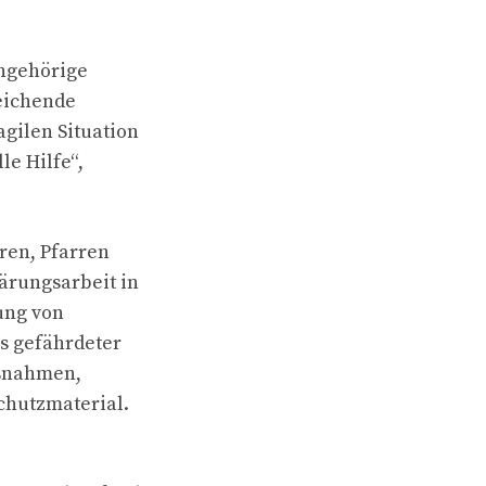
Angehörige
eichende
gilen Situation
le Hilfe“,
ren, Pfarren
ärungsarbeit in
ung von
s gefährdeter
ßnahmen,
chutzmaterial.