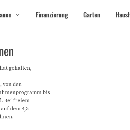
auen
Finanzierung
Garten
Haush
onen
hat gehalten,
, von den
s Rahmenprogramm bis
. Bei freiem
 auf dem 4,5
ühnen.