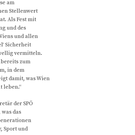
sse am
hen Stellenwert
t. Als Fest mit
ung und des
Wiens und allen
l‘ Sicherheit
ellig vermitteln.
 bereits zum
aum, in dem
igt damit, was Wien
 leben.“
retär der SPÖ
, was das
Generationen
, Sport und