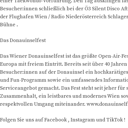
einer Taekwondo-Vorführung. Den Tag ausklingen las
Besucher:innen schließlich bei der Ö3 Silent Disco A
der Flughafen Wien / Radio Niederösterreich Schlager
Bühne .
Das Donauinselfest
Das Wiener Donauinselfest ist das größte Open-Air-Fes
Europa mit freiem Eintritt. Bereits seit über 40 Jahre
Besucher:innen auf der Donauinsel ein hochkarätiges
und Fun-Programm sowie ein umfassendes Informati
Serviceangebot gemacht. Das Fest steht seit jeher für 
Zusammenhalt, ein leistbares und modernes Wien so
respektvollen Umgang miteinander. www.donauinselfe
Folgen Sie uns auf Facebook , Instagram und TikTok !