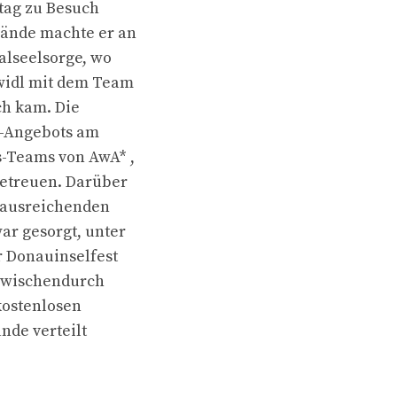
tag zu Besuch
lände machte er an
alseelsorge, wo
widl mit dem Team
ch kam. Die
s-Angebots am
s-Teams von AwA* ,
betreuen. Darüber
r ausreichenden
r gesorgt, unter
 Donauinselfest
 zwischendurch
kostenlosen
nde verteilt