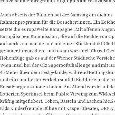
#dif26 Rahmenprogramm-Highlights am Festivalsams
Auch abseits der Bühnen bot der Samstag ein dichtes
Rahmenprogramm für die Besucher:innen. Ein Zeiche
setzte die europaweite Kampagne „Mit offenen Augen
Europäischen Kommission , die auf die Rechte von Op
aufmerksam machte und mit einer Blickkontakt-Chall
genauer hinzusehen – mit dabei war auch Christl Cle
Höhenflüge gab es auf der Wiener Städtische Versiche
Wien Insel bei der Ölz SuperSoftChallenge und mit Isc
45 Meter über dem Festgelände, während Rettungshun
und ein simulierter Verkehrsunfall Einblicke in die A
Einsatzorganisationen boten. Am Abend wurde auf de
Lotterien Sportinsel beim Public Viewing zum WM-Ach
kräftig mitgefiebert. Toben, Basteln und Lachen hieß 
Kids Kinderfreunde Bühne mit Kasperltheater, ORF K