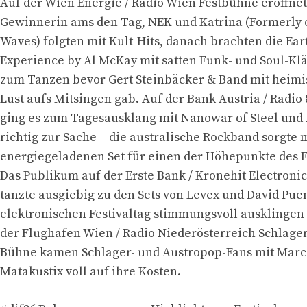
Auf der Wien Energie / Radio Wien Festbühne eröffnet
Gewinnerin ams den Tag, NEK und Katrina (Formerly 
Waves) folgten mit Kult-Hits, danach brachten die Ear
Experience by Al McKay mit satten Funk- und Soul-K
zum Tanzen bevor Gert Steinbäcker & Band mit heimi
Lust aufs Mitsingen gab. Auf der Bank Austria / Radio
ging es zum Tagesausklang mit Nanowar of Steel und
richtig zur Sache – die australische Rockband sorgte 
energiegeladenen Set für einen der Höhepunkte des F
Das Publikum auf der Erste Bank / Kronehit Electroni
tanzte ausgiebig zu den Sets von Levex und David Puen
elektronischen Festivaltag stimmungsvoll ausklingen 
der Flughafen Wien / Radio Niederösterreich Schlager
Bühne kamen Schlager- und Austropop-Fans mit Marc
Matakustix voll auf ihre Kosten.