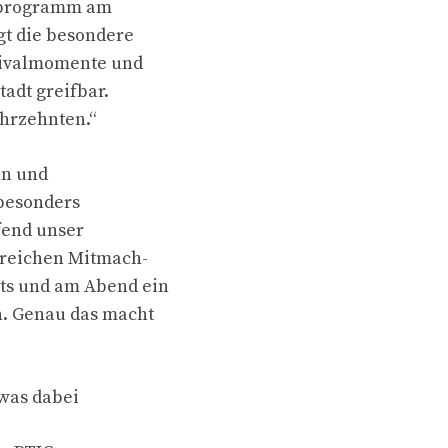
erprogramm am
gt die besondere
tivalmomente und
adt greifbar.
ahrzehnten.“
en und
 besonders
fend unser
reichen Mitmach-
ts und am Abend ein
n. Genau das macht
twas dabei