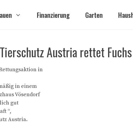
auen
Finanzierung
Garten
Haush
Tierschutz Austria rettet Fuchs
Rettungsaktion in
mäßig in einem
tzhaus Vösendorf
lich gut
ft “,
utz Austria.