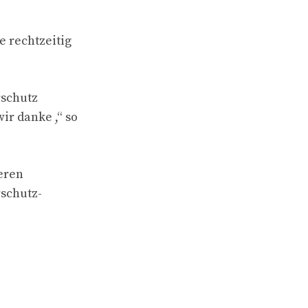
 rechtzeitig
rschutz
ir danke ,“ so
ieren
rschutz-