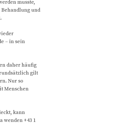
 werden musste,
en Behandlung und
.
wieder
e – in sein
en daher häufig
undsätzlich gilt
rn. Nur so
mit Menschen
deckt, kann
ia wenden +43 1