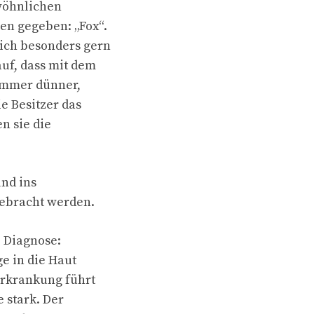
ewöhnlichen
en gegeben: „Fox“.
ich besonders gern
auf, dass mit dem
 immer dünner,
e Besitzer das
n sie die
und ins
gebracht werden.
e Diagnose:
e in die Haut
Erkrankung führt
 stark. Der