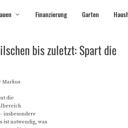
auen
Finanzierung
Garten
Haush
schen bis zuletzt: Spart die
r Markus
nt die
albereich
 – insbesondere
 ist notwendig, was