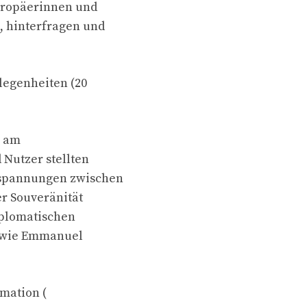
Europäerinnen und
, hinterfragen und
egenheiten (20
s am
Nutzer stellten
sspannungen zwischen
r Souveränität
iplomatischen
s wie Emmanuel
rmation (