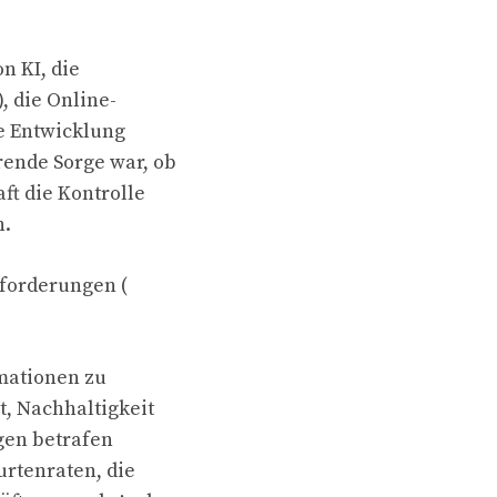
n KI, die
, die Online-
ie Entwicklung
rende Sorge war, ob
ft die Kontrolle
n.
sforderungen (
mationen zu
t, Nachhaltigkeit
gen betrafen
rtenraten, die