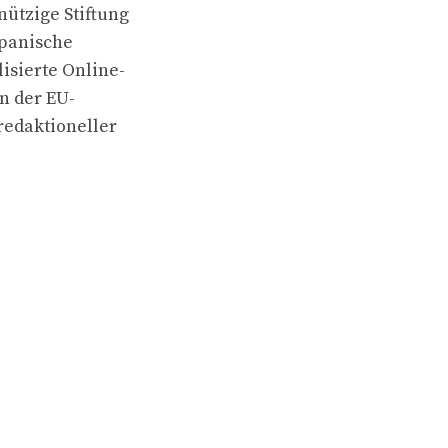
ützige Stiftung
spanische
isierte Online-
n der EU-
redaktioneller