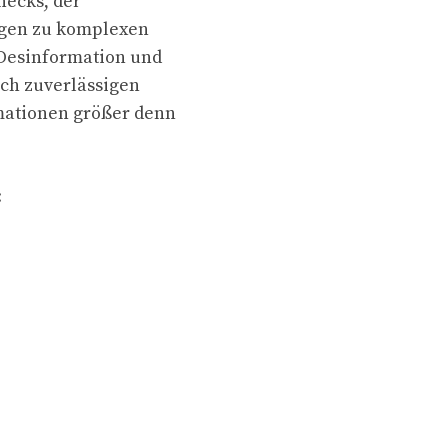
hecks, der
gen zu komplexen
Desinformation und
ach zuverlässigen
mationen größer denn
: