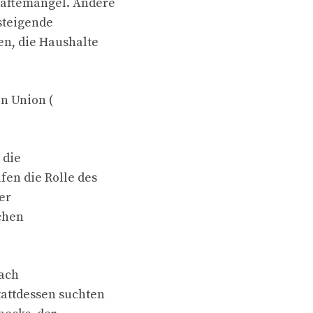
räftemangel. Andere
steigende
en, die Haushalte
n Union (
 die
fen die Rolle des
er
chen
nach
tattdessen suchten