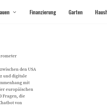
auen
Finanzierung
Garten
Haush
arometer
 zwischen den USA
z und digitale
sammenhang mit
der europäischen
0 Fragen, die
Chatbot von