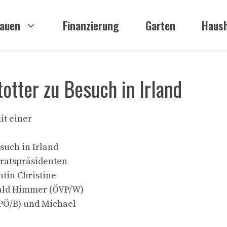
auen
Finanzierung
Garten
Haush
otter zu Besuch in Irland
it einer
such in Irland
sratspräsidenten
ntin Christine
rald Himmer (ÖVP/W)
PÖ/B) und Michael