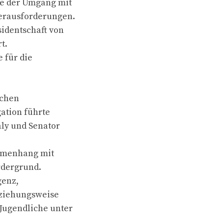
ie der Umgang mit
Herausforderungen.
sidentschaft von
t.
e für die
schen
gation führte
aly und Senator
ammenhang mit
rdergrund.
genz,
eziehungsweise
Jugendliche unter