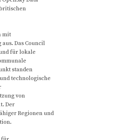
 britischen
n mit
 aus. Das Council
und für lokale
 kommunale
unkt standen
 und technologische
r
tzung von
t. Der
fähiger Regionen und
tion.
 für