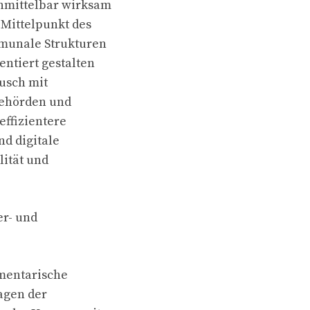
nmittelbar wirksam
 Mittelpunkt des
mmunale Strukturen
entiert gestalten
ausch mit
Behörden und
ffizientere
d digitale
lität und
er- und
amentarische
agen der