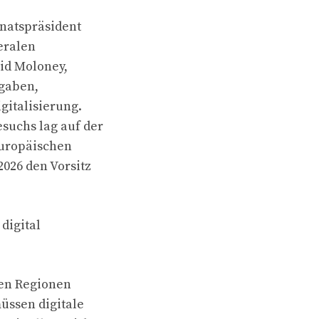
natspräsident
eralen
id Moloney,
sgaben,
gitalisierung.
suchs lag auf der
Europäischen
2026 den Vorsitz
digital
ken Regionen
üssen digitale