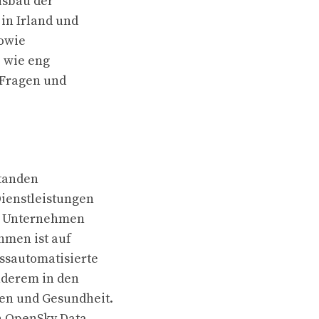
usbau der
in Irland und
sowie
, wie eng
e Fragen und
tanden
Dienstleistungen
as Unternehmen
hmen ist auf
ssautomatisierte
nderem in den
en und Gesundheit.
n OpenSky Data