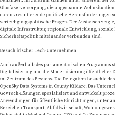
behandelt. Im Zentrum standen unter anderem der A
Glasfaserversorgung, die angespannte Wohnsituation 
daraus resultierende politische Herausforderungen 
verteidigungspolitische Fragen. Der Austausch zeigte
digitale Infrastruktur, regionale Entwicklung, sozial
Sicherheitspolitik miteinander verbunden sind.
Besuch irischer Tech-Unternehmen
Auch außerhalb des parlamentarischen Programms s
Digitalisierung und die Modernisierung öffentlicher 
im Zentrum des Besuchs. Die Delegation besuchte d
OpenSky Data Systems in County Kildare. Das Unterne
GovTech-Lösungen spezialisiert und entwickelt proze
Anwendungen für öffentliche Einrichtungen, unter a
Bereichen Transport, Abfallwirtschaft, Wohnungswes
Dabei stellte Michael Cronin, CEO und Co-Founder vo