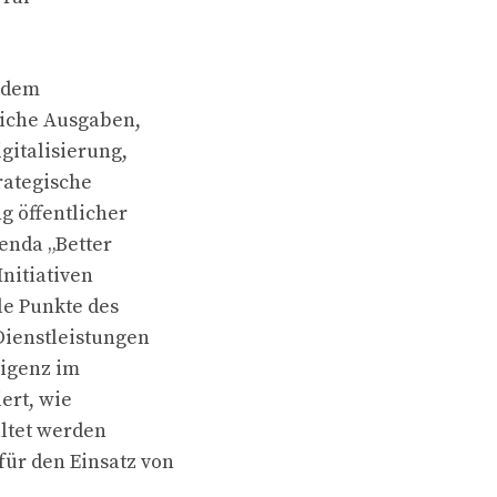
, dem
liche Ausgaben,
gitalisierung,
trategische
g öffentlicher
genda „Better
Initiativen
le Punkte des
Dienstleistungen
ligenz im
ert, wie
altet werden
ür den Einsatz von