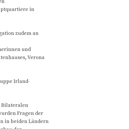
en
ptquartiere in
gation zudem an
hmerinnen und
ntenhauses, Verona
uppe Irland-
 Bilateralen
wurden Fragen der
n in beiden Ländern