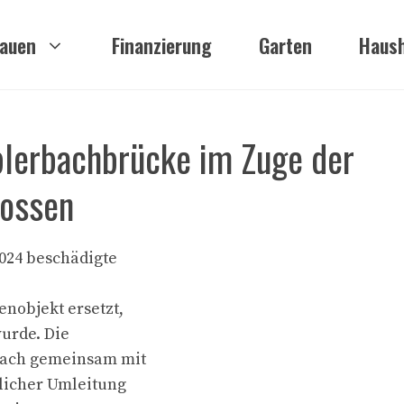
auen
Finanzierung
Garten
Haush
blerbachbrücke im Zuge der
lossen
2024 beschädigte
nobjekt ersetzt,
urde. Die
bach gemeinsam mit
tlicher Umleitung