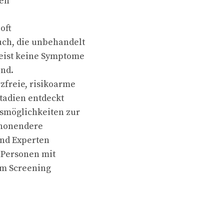
ben
oft
ch, die unbehandelt
eist keine Symptome
end.
freie, risikoarme
Stadien entdeckt
gsmöglichkeiten zur
chonendere
und Experten
 Personen mit
em Screening