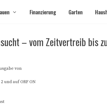
auen
Finanzierung
Garten
Haush
sucht – vom Zeitvertreib bis 
Ausgabe von
F 2 und auf ORF ON
ust