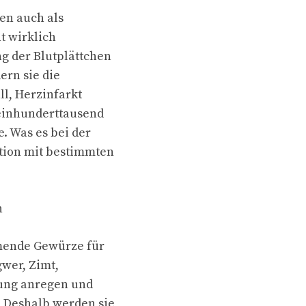
n auch als
t wirklich
 der Blutplättchen
ern sie die
ll, Herzinfarkt
einhunderttausend
 Was es bei der
tion mit bestimmten
n
mende Gewürze für
wer, Zimt,
tung anregen und
 Deshalb werden sie