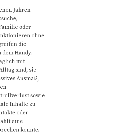
genen Jahren
ssuche,
Familie oder
unktionieren ohne
greifen die
ch dem Handy.
äglich mit
lltag sind, sie
essives Ausmaß,
den
trollverlust sowie
tale Inhalte zu
ntakte oder
zählt eine
brechen konnte.