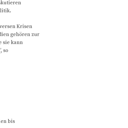
skutieren
itik.
versen Krisen
dien gehören zur
 sie kann
, so
ien bis