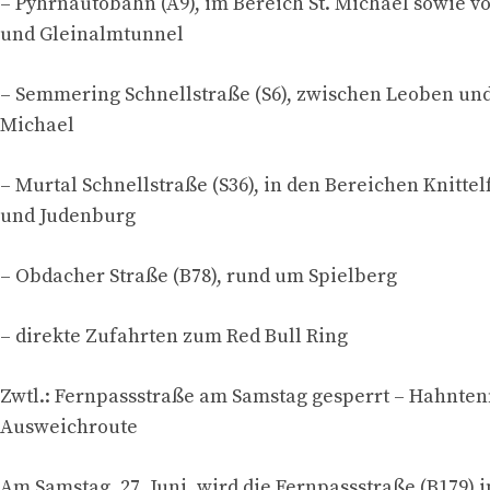
– Pyhrnautobahn (A9), im Bereich St. Michael sowie v
und Gleinalmtunnel
– Semmering Schnellstraße (S6), zwischen Leoben und
Michael
– Murtal Schnellstraße (S36), in den Bereichen Knittel
und Judenburg
– Obdacher Straße (B78), rund um Spielberg
– direkte Zufahrten zum Red Bull Ring
Zwtl.: Fernpassstraße am Samstag gesperrt – Hahnten
Ausweichroute
Am Samstag, 27. Juni, wird die Fernpassstraße (B179) i