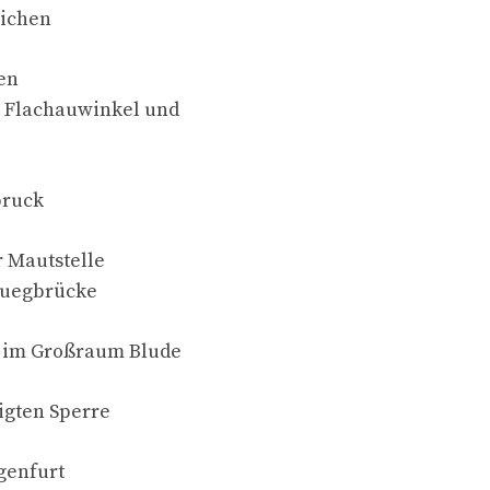
eichen
en
, Flachauwinkel und
bruck
 Mautstelle
Luegbrücke
d im Großraum Blude
igten Sperre
genfurt