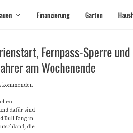
auen
Finanzierung
Garten
Haush
rienstart, Fernpass-Sperre und
ofahrer am Wochenende
am kommenden
lichen
und dafür sind
 Bull Ring in
utschland, die