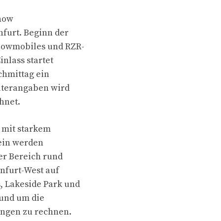
Show
nfurt. Beginn der
Snowmobiles und RZR-
nlass startet
chmittag ein
lterangaben wird
hnet.
 mit starkem
sein werden
der Bereich rund
nfurt-West auf
, Lakeside Park und
rund um die
ungen zu rechnen.