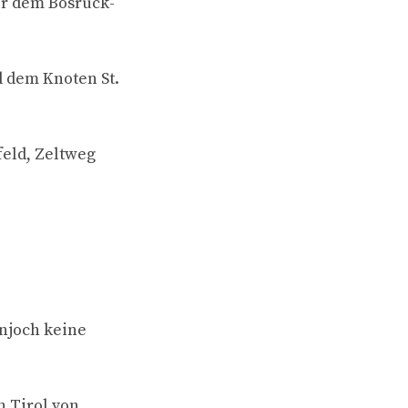
or dem Bosruck-
 dem Knoten St.
feld, Zeltweg
njoch keine
n Tirol von