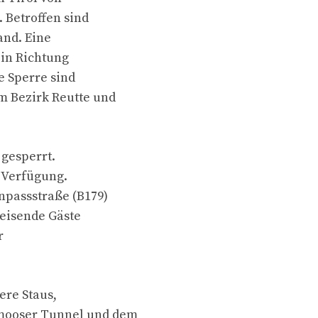
. Betroffen sind
and. Eine
 in Richtung
e Sperre sind
m Bezirk Reutte und
 gesperrt.
r Verfügung.
npassstraße (B179)
reisende Gäste
r
ere Staus,
mooser Tunnel und dem