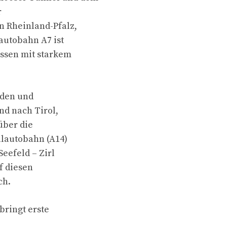
r
 Rheinland-Pfalz,
autobahn A7 ist
ssen mit starkem
eden und
d nach Tirol,
 über die
alautobahn (A14)
Seefeld – Zirl
f diesen
ch.
bringt erste