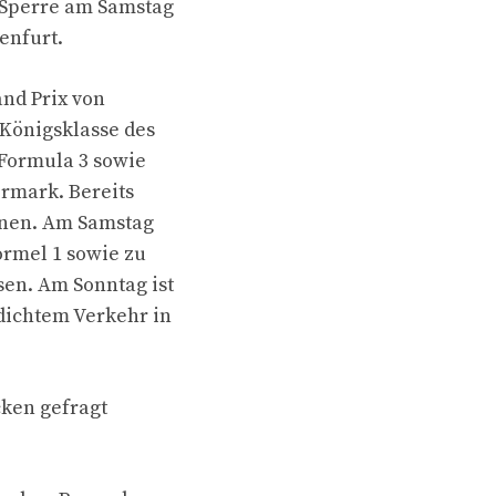
-Sperre am Samstag
enfurt.
and Prix von
„Königsklasse des
 Formula 3 sowie
ermark. Bereits
hnen. Am Samstag
ormel 1 sowie zu
en. Am Sonntag ist
dichtem Verkehr in
cken gefragt