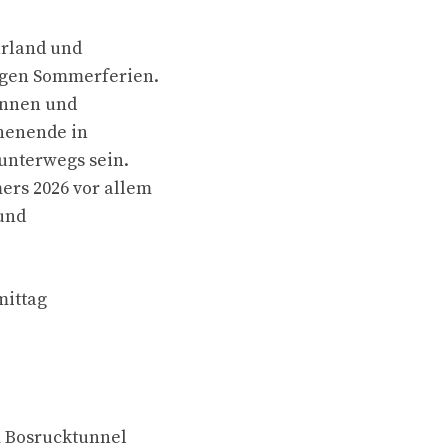
arland und
igen Sommerferien.
innen und
chenende in
 unterwegs sein.
ers 2026 vor allem
 und
mittag
m Bosrucktunnel