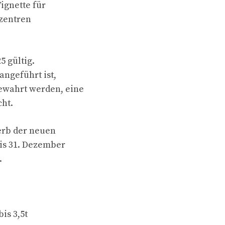
Vignette für
fzentren
5 gültig.
angeführt ist,
ewahrt werden, eine
cht.
erb der neuen
bis 31. Dezember
.
is 3,5t