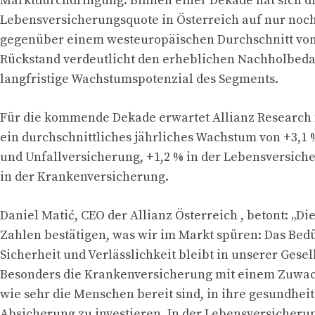
Marktdurchdringung: Binnen einer Dekade hat sich d
Lebensversicherungsquote in Österreich auf nur noch
gegenüber einem westeuropäischen Durchschnitt von 
Rückstand verdeutlicht den erheblichen Nachholbeda
langfristige Wachstumspotenzial des Segments.
Für die kommende Dekade erwartet Allianz Research 
ein durchschnittliches jährliches Wachstum von +3,1 
und Unfallversicherung, +1,2 % in der Lebensversich
in der Krankenversicherung.
Daniel Matić, CEO der Allianz Österreich , betont: „Di
Zahlen bestätigen, was wir im Markt spüren: Das Bed
Sicherheit und Verlässlichkeit bleibt in unserer Gesel
Besonders die Krankenversicherung mit einem Zuwach
wie sehr die Menschen bereit sind, in ihre gesundheit
Absicherung zu investieren. In der Lebensversicher