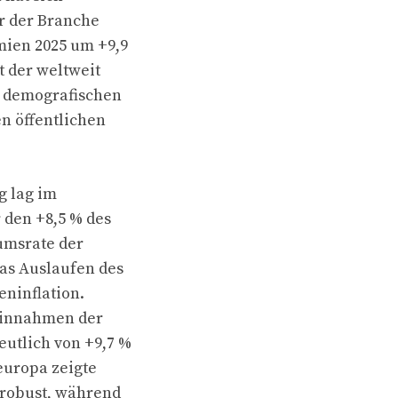
r der Branche
mien 2025 um +9,9
t der weltweit
r demografischen
n öffentlichen
g lag im
 den +8,5 % des
umsrate der
das Auslaufen des
eninflation.
einnahmen der
utlich von +9,7 %
europa zeigte
 robust, während