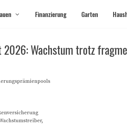
auen
Finanzierung
Garten
Haush
rt 2026: Wachstum trotz fragme
cherungsprämienpools
nkenversicherung
 Wachstumstreiber,