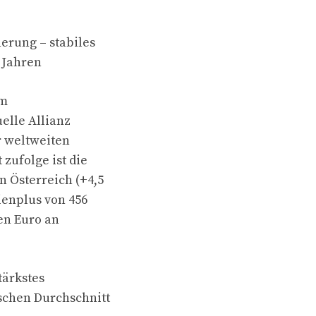
erung – stabiles
 Jahren
um
elle Allianz
r weltweiten
zufolge ist die
n Österreich (+4,5
ienplus von 456
en Euro an
tärkstes
schen Durchschnitt