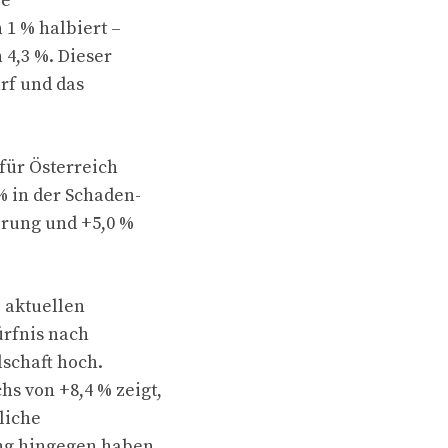
ie
 1 % halbiert –
4,3 %. Dieser
rf und das
für Österreich
% in der Schaden-
erung und +5,0 %
e aktuellen
ürfnis nach
lschaft hoch.
s von +8,4 % zeigt,
liche
ung hingegen haben