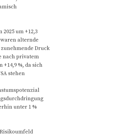
namisch
n 2025 um +12,3
r waren alternde
er zunehmende Druck
ge nach privatem
 +14,9 %, da sich
USA stehen
hstumspotenzial
ungsdurchdringung
erhin unter 1 %
 Risikoumfeld