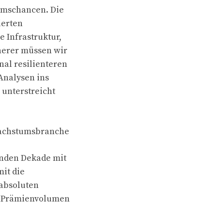
tumschancen. Die
ierten
e Infrastruktur,
cherer müssen wir
nal resilienteren
 Analysen ins
 unterstreicht
 Wachstumsbranche
enden Dekade mit
it die
 absoluten
en Prämienvolumen