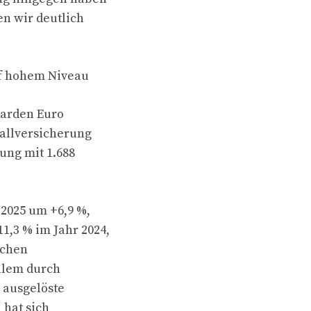
en wir deutlich
uf hohem Niveau
iarden Euro
fallversicherung
ung mit 1.688
2025 um +6,9 %,
,3 % im Jahr 2024,
schen
llem durch
 ausgelöste
 hat sich