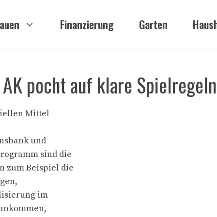
auen
Finanzierung
Garten
Haush
AK pocht auf klare Spielregeln
iellen Mittel
onsbank und
programm sind die
n zum Beispiel die
rgen,
lisierung im
t ankommen,