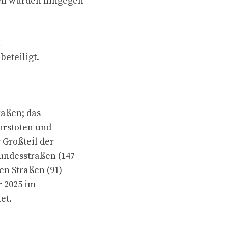
en wurden hingegen
beteiligt.
raßen; das
hrstoten und
 Großteil der
Bundesstraßen (147
en Straßen (91)
r 2025 im
et.