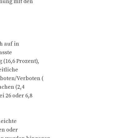
mung mit den
h auf in
asste
 (16,6 Prozent),
itliche
eboten/Verboten (
achen (2,4
i 26 oder 6,8
leichte
en oder