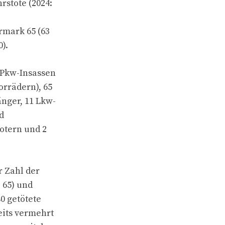
rstote (2024:
ermark 65 (63
0).
 Pkw-Insassen
orrädern), 65
änger, 11 Lkw-
d
otern und 2
 Zahl der
 65) und
80 getötete
eits vermehrt