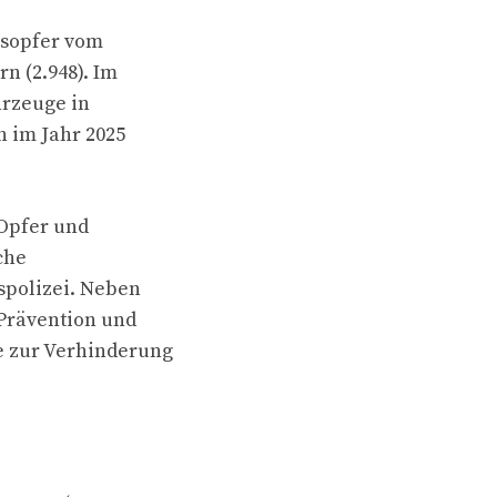
desopfer vom
n (2.948). Im
hrzeuge in
n im Jahr 2025
 Opfer und
che
spolizei. Neben
 Prävention und
e zur Verhinderung