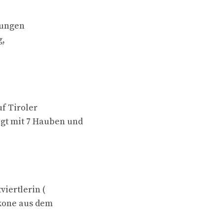
rungen
g,
uf Tiroler
gt mit 7 Hauben und
viertlerin (
ikone aus dem