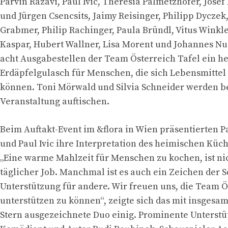
Parvin Razavi, Paul Ivic, Theresia Palmetzhofer, Josef
und Jürgen Csencsits, Jaimy Reisinger, Philipp Dyczek
Grabmer, Philip Rachinger, Paula Bründl, Vitus Winkler
Kaspar, Hubert Wallner, Lisa Morent und Johannes N
acht Ausgabestellen der Team Österreich Tafel ein h
Erdäpfelgulasch für Menschen, die sich Lebensmittel 
können. Toni Mörwald und Silvia Schneider werden be
Veranstaltung auftischen.
Beim Auftakt-Event im &flora in Wien präsentierten P
und Paul Ivic ihre Interpretation des heimischen Küc
„Eine warme Mahlzeit für Menschen zu kochen, ist ni
täglicher Job. Manchmal ist es auch ein Zeichen der So
Unterstützung für andere. Wir freuen uns, die Team Ö
unterstützen zu können“, zeigte sich das mit insgesa
Stern ausgezeichnete Duo einig. Prominente Unterstü