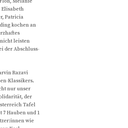
 Floh, Melanie
, Elisabeth
, Patricia
uding kochen an
erzhaftes
nicht leisten
i der Abschluss-
arvin Razavi
hen-Klassikers.
cht nur unser
lidarität, der
sterreich Tafel
mt 7 Hauben und 1
tzer:innen wie