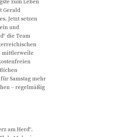
igste zum Leben
t Gerald
s. Jetzt setzen
 ein und
rd“ die Team
terreichischen
n mittlerweile
ostenfreien
tlichen
 für Samstag mehr
schen – regelmäßig
rz am Herd“.