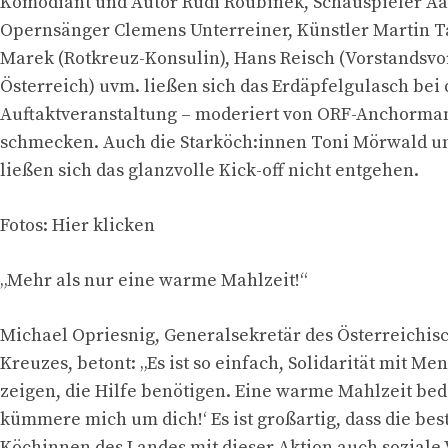
Komödiant und Autor Rudi Roubinek, Schauspieler Aa
Opernsänger Clemens Unterreiner, Künstler Martin Ta
Marek (Rotkreuz-Konsulin), Hans Reisch (Vorstandsvo
Österreich) uvm. ließen sich das Erdäpfelgulasch bei 
Auftaktveranstaltung – moderiert von ORF-Anchorman
schmecken. Auch die Starköch:innen Toni Mörwald u
ließen sich das glanzvolle Kick-off nicht entgehen.
Fotos: Hier klicken
„Mehr als nur eine warme Mahlzeit!“
Michael Opriesnig, Generalsekretär des Österreichis
Kreuzes, betont: „Es ist so einfach, Solidarität mit Me
zeigen, die Hilfe benötigen. Eine warme Mahlzeit bed
kümmere mich um dich!‘ Es ist großartig, dass die be
Köchinnen des Landes mit dieser Aktion auch soziale