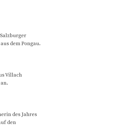
 Salzburger
s aus dem Pongau.
s Villach
 an.
erin des Jahres
auf den