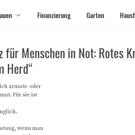
auen
Finanzierung
Garten
Haush
z für Menschen in Not: Rotes K
am Herd“
ich armuts- oder
ut. Für sie ist
nglich.
eutung, wenn man