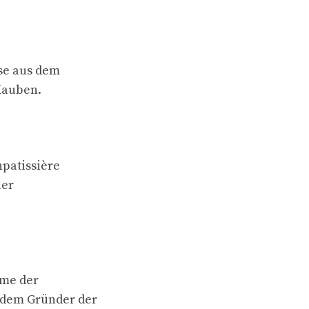
sse aus dem
Hauben.
npatissière
ler
ame der
t dem Gründer der