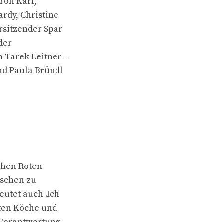
ron Karl,
rdy, Christine
rsitzender Spar
der
 Tarek Leitner –
nd Paula Bründl
chen Roten
nschen zu
eutet auch ‚Ich
sten Köche und
 Verantwortung