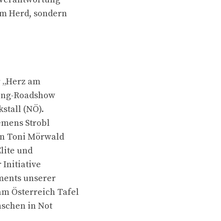
am Herd, sondern
r „Herz am
king-Roadshow
stall (NÖ).
emens Strobl
en Toni Mörwald
lite und
 Initiative
ments unserer
m Österreich Tafel
nschen in Not