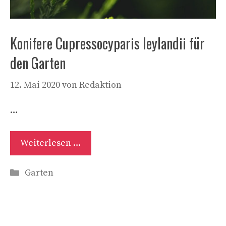
Konifere Cupressocyparis leylandii für
den Garten
12. Mai 2020
von
Redaktion
…
Weiterlesen …
Kategorien
Garten