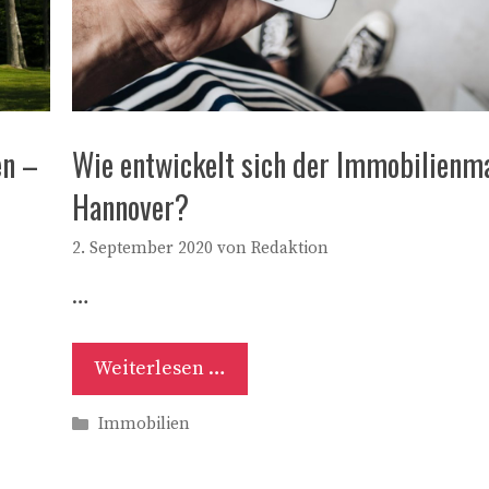
en –
Wie entwickelt sich der Immobilienma
Hannover?
2. September 2020
von
Redaktion
…
Weiterlesen …
Kategorien
Immobilien