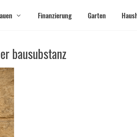
auen
Finanzierung
Garten
Haush
her bausubstanz