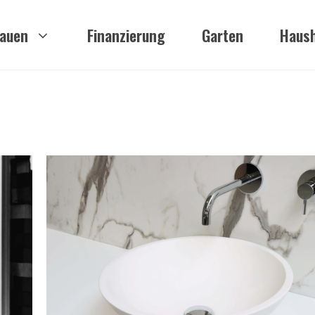
auen
Finanzierung
Garten
Haush