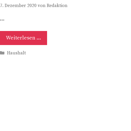
7. Dezember 2020
von
Redaktion
…
Weiterlesen …
Kategorien
Haushalt