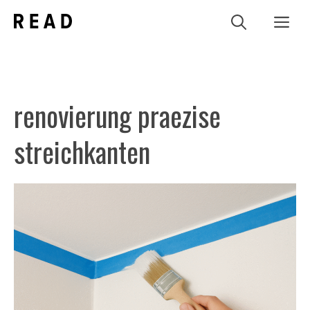
Zum
Me
Inhalt
springen
renovierung praezise
streichkanten