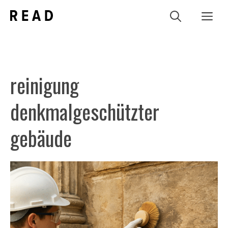
Zum
Me
Inhalt
springen
reinigung
denkmalgeschützter
gebäude