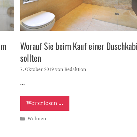
im
Worauf Sie beim Kauf einer Duschkab
sollten
7. Oktober 2019
von
Redaktion
…
Weiterlesen …
Kategorien
Wohnen